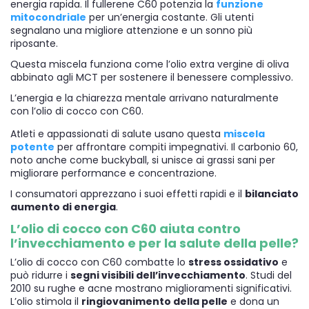
energia rapida. Il fullerene C60 potenzia la
funzione
mitocondriale
per un’energia costante. Gli utenti
segnalano una migliore attenzione e un sonno più
riposante.
Questa miscela funziona come l’olio extra vergine di oliva
abbinato agli MCT per sostenere il benessere complessivo.
L’energia e la chiarezza mentale arrivano naturalmente
con l’olio di cocco con C60.
Atleti e appassionati di salute usano questa
miscela
potente
per affrontare compiti impegnativi. Il carbonio 60,
noto anche come buckyball, si unisce ai grassi sani per
migliorare performance e concentrazione.
I consumatori apprezzano i suoi effetti rapidi e il
bilanciato
aumento di energia
.
L’olio di cocco con C60 aiuta contro
l’invecchiamento e per la salute della pelle?
L’olio di cocco con C60 combatte lo
stress ossidativo
e
può ridurre i
segni visibili dell’invecchiamento
. Studi del
2010 su rughe e acne mostrano miglioramenti significativi.
L’olio stimola il
ringiovanimento della pelle
e dona un