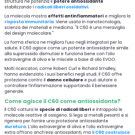
struttura ne potenzia il
potere antiossidante
stabilizzando i
radicali liberi ossidativi
.
La molecola mostra
effetti antinfiammatori
e migliora la
risposta immunitaria
. Viene usata in nanotecnologia,
scienza dei materiali e medicina. "Il C60 è una meraviglia
del design molecolare."
La forma sferica ne migliora l’uso negli integratori per la
salute. Il C60 agisce come un potente antiossidante simile
alla superossido dismutasi e funziona bene con l’olio
extravergine di oliva e le miscele a base di olio EVOO.
Molti ricercatori, come Robert Curl e Richard Smalley,
hanno evidenziato i suoi benefici negli studi. Il C60 offre
protezione contro il
danno cellulare
e può aiutare a
controllare l’infiammazione supportando il benessere
generale.
Come agisce il C60 come antiossidante?
Il C60 cattura le
specie di radicali liberi
e intrappola le
molecole reattive di ossigeno. Si lega ai metalli pesanti e si
rigenera per fornire una protezione antiossidante
duratura
. L’olio extravergine di oliva e l’olio extravergine
extra offrono anch’essi antiossidanti, ma
il C60 costruisce