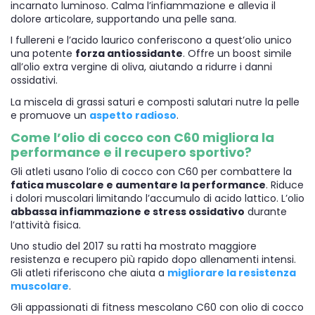
incarnato luminoso. Calma l’infiammazione e allevia il
dolore articolare, supportando una pelle sana.
I fullereni e l’acido laurico conferiscono a quest’olio unico
una potente
forza antiossidante
. Offre un boost simile
all’olio extra vergine di oliva, aiutando a ridurre i danni
ossidativi.
La miscela di grassi saturi e composti salutari nutre la pelle
e promuove un
aspetto radioso
.
Come l’olio di cocco con C60 migliora la
performance e il recupero sportivo?
Gli atleti usano l’olio di cocco con C60 per combattere la
fatica muscolare e aumentare la performance
. Riduce
i dolori muscolari limitando l’accumulo di acido lattico. L’olio
abbassa infiammazione e stress ossidativo
durante
l’attività fisica.
Uno studio del 2017 su ratti ha mostrato maggiore
resistenza e recupero più rapido dopo allenamenti intensi.
Gli atleti riferiscono che aiuta a
migliorare la resistenza
muscolare
.
Gli appassionati di fitness mescolano C60 con olio di cocco