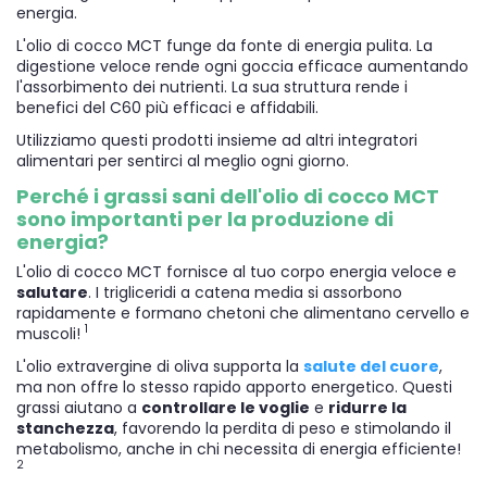
energia.
L'olio di cocco MCT funge da fonte di energia pulita. La
digestione veloce rende ogni goccia efficace aumentando
l'assorbimento dei nutrienti. La sua struttura rende i
benefici del C60 più efficaci e affidabili.
Utilizziamo questi prodotti insieme ad altri integratori
alimentari per sentirci al meglio ogni giorno.
Perché i grassi sani dell'olio di cocco MCT
sono importanti per la produzione di
energia?
L'olio di cocco MCT fornisce al tuo corpo energia veloce e
salutare
. I trigliceridi a catena media si assorbono
rapidamente e formano chetoni che alimentano cervello e
1
muscoli!
L'olio extravergine di oliva supporta la
salute del cuore
,
ma non offre lo stesso rapido apporto energetico. Questi
grassi aiutano a
controllare le voglie
e
ridurre la
stanchezza
, favorendo la perdita di peso e stimolando il
metabolismo, anche in chi necessita di energia efficiente!
2