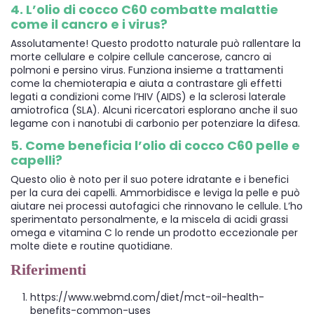
4. L’olio di cocco C60 combatte malattie
come il cancro e i virus?
Assolutamente! Questo prodotto naturale può rallentare la
morte cellulare e colpire cellule cancerose, cancro ai
polmoni e persino virus. Funziona insieme a trattamenti
come la chemioterapia e aiuta a contrastare gli effetti
legati a condizioni come l’HIV (AIDS) e la sclerosi laterale
amiotrofica (SLA). Alcuni ricercatori esplorano anche il suo
legame con i nanotubi di carbonio per potenziare la difesa.
5. Come beneficia l’olio di cocco C60 pelle e
capelli?
Questo olio è noto per il suo potere idratante e i benefici
per la cura dei capelli. Ammorbidisce e leviga la pelle e può
aiutare nei processi autofagici che rinnovano le cellule. L’ho
sperimentato personalmente, e la miscela di acidi grassi
omega e vitamina C lo rende un prodotto eccezionale per
molte diete e routine quotidiane.
Riferimenti
https://www.webmd.com/diet/mct-oil-health-
benefits-common-uses