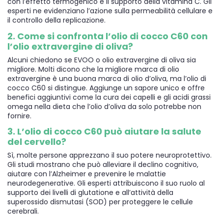
con l’effetto termogenico e il supporto della vitamina C. Gli
esperti ne evidenziano l’azione sulla permeabilità cellulare e
il controllo della replicazione.
2. Come si confronta l’olio di cocco C60 con
l’olio extravergine di oliva?
Alcuni chiedono se EVOO o olio extravergine di oliva sia
migliore. Molti dicono che la migliore marca di olio
extravergine è una buona marca di olio d’oliva, ma l’olio di
cocco C60 si distingue. Aggiunge un sapore unico e offre
benefici aggiuntivi come la cura dei capelli e gli acidi grassi
omega nella dieta che l’olio d’oliva da solo potrebbe non
fornire.
3. L’olio di cocco C60 può aiutare la salute
del cervello?
Sì, molte persone apprezzano il suo potere neuroprotettivo.
Gli studi mostrano che può alleviare il declino cognitivo,
aiutare con l’Alzheimer e prevenire le malattie
neurodegenerative. Gli esperti attribuiscono il suo ruolo al
supporto dei livelli di glutatione e all’attività della
superossido dismutasi (SOD) per proteggere le cellule
cerebrali.