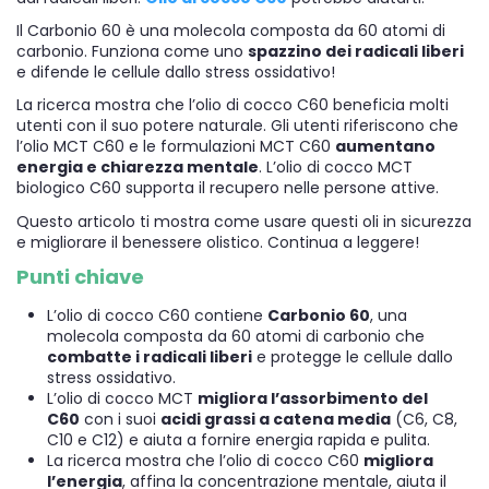
Il Carbonio 60 è una molecola composta da 60 atomi di
carbonio. Funziona come uno
spazzino dei radicali liberi
e difende le cellule dallo stress ossidativo!
La ricerca mostra che l’olio di cocco C60 beneficia molti
utenti con il suo potere naturale. Gli utenti riferiscono che
l’olio MCT C60 e le formulazioni MCT C60
aumentano
energia e chiarezza mentale
. L’olio di cocco MCT
biologico C60 supporta il recupero nelle persone attive.
Questo articolo ti mostra come usare questi oli in sicurezza
e migliorare il benessere olistico. Continua a leggere!
Punti chiave
L’olio di cocco C60 contiene
Carbonio 60
, una
molecola composta da 60 atomi di carbonio che
combatte i radicali liberi
e protegge le cellule dallo
stress ossidativo.
L’olio di cocco MCT
migliora l’assorbimento del
C60
con i suoi
acidi grassi a catena media
(C6, C8,
C10 e C12) e aiuta a fornire energia rapida e pulita.
La ricerca mostra che l’olio di cocco C60
migliora
l’energia
, affina la concentrazione mentale, aiuta il