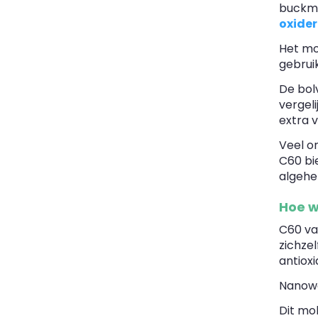
buckmi
oxider
Het mo
gebrui
De bol
vergel
extra vi
Veel o
C60 bi
algehe
Hoe w
C60 v
zichze
antiox
Nanowe
Dit mo