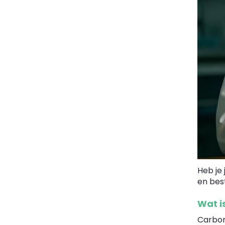
Heb je
en best
Wat i
Carbo