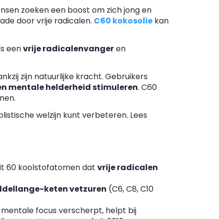
nsen zoeken een boost om zich jong en
de door vrije radicalen.
C60 kokosolie
kan
ls een
vrije radicalenvanger
en
zij zijn natuurlijke kracht. Gebruikers
en mentale helderheid stimuleren
. C60
onen.
holistische welzijn kunt verbeteren. Lees
it 60 koolstofatomen dat
vrije radicalen
dellange-keten vetzuren
(C6, C8, C10
, mentale focus verscherpt, helpt bij