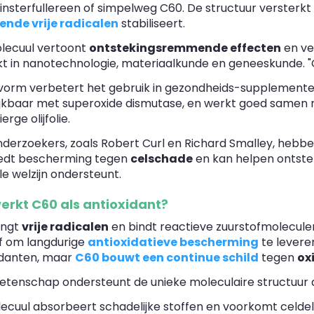
nsterfullereen of simpelweg C60. De structuur versterkt 
ende vrije radicalen
stabiliseert.
lecuul vertoont
ontstekingsremmende effecten
en ve
kt in nanotechnologie, materiaalkunde en geneeskunde. "
vorm verbetert het gebruik in gezondheids-supplementen.
ijkbaar met superoxide dismutase, en werkt goed samen me
erge olijfolie.
nderzoekers, zoals Robert Curl en Richard Smalley, hebbe
edt bescherming tegen
celschade
en kan helpen ontstek
le welzijn ondersteunt.
erkt C60 als antioxidant?
angt
vrije radicalen
en bindt reactieve zuurstofmolecule
lf om langdurige
antioxidatieve bescherming
te leveren
idanten, maar
C60 bouwt een continue schild
tegen
ox
tenschap ondersteunt de unieke moleculaire structuur d
lecuul absorbeert schadelijke stoffen en voorkomt celdeli