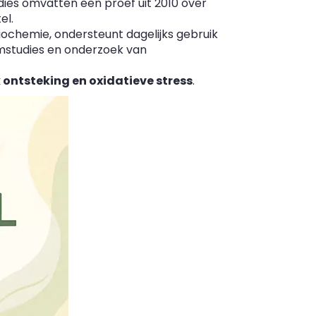
udies omvatten een proef uit 2010 over
el.
biochemie, ondersteunt dagelijks gebruik
iumstudies en onderzoek van
 ontsteking en oxidatieve stress
.