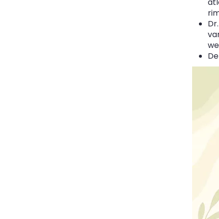
at
ri
Dr
va
we
De