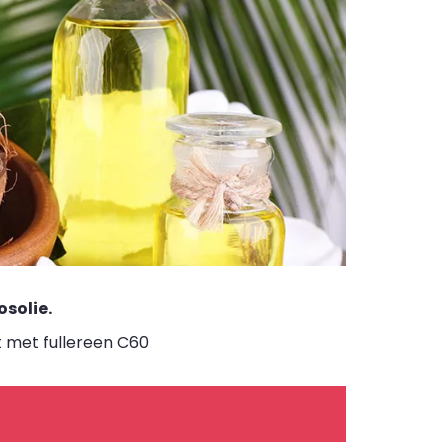
osolie.
t met fullereen C60