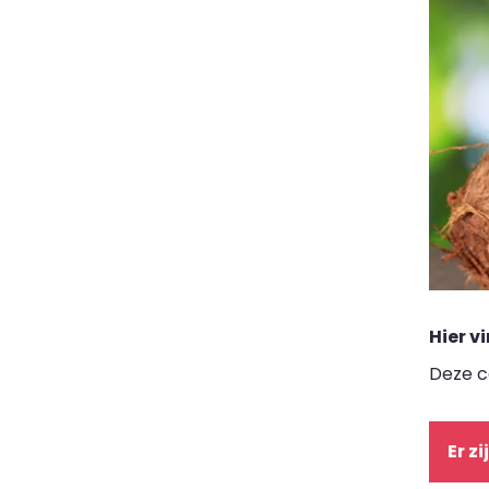
Hier v
Deze c
Er z