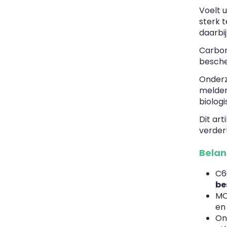
Voelt 
sterk 
daarbij
Carbon
besche
Onderzo
melden
biolog
Dit art
verder
Belan
C6
be
MC
en 
On