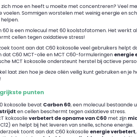
u zich moe en heeft u moeite met concentreren? Veel me
te voelen. Sommigen worstelen met weinig energie en scha
 helpen.
 60 is een molecuul met 60 koolstofatomen. Het werkt a
rmt cellen tegen oxidatieve stress!
ek toont aan dat C60 kokosolie veel gebruikers helpt dank
 dat C60 MCT-olie en MCT C60-formuleringen
energie 
ische MCT kokosolie ondersteunt herstel bij actieve pers
ikel laat zien hoe je deze oliën veilig kunt gebruiken en je 
!
grijkste punten
0 kokosolie bevat
Carbon 60
, een molecuul bestaande u
strijdt
en cellen beschermt tegen oxidatieve stress.
T kokosolie
verbetert de opname van C60
met zijn
mid
C12) en helpt bij het leveren van snelle, schone energie.
derzoek toont aan dat C60 kokosolie
energie verbetert