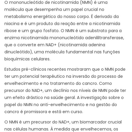
O mononucleótido de nicotinamida (NMN) é uma
molécula que desempenha um papel crucial no
metabolismo energético do nosso corpo. É derivado da
niacina e é um produto da reação entre a nicotinamida
ribose e um grupo fosfato. O NMN é um substrato para a
enzima nicotinamida mononucleótido adenililtransferase,
que o converte em NAD+ (nicotinamida adenina
dinucleótido), uma molécula fundamental nas funções
bioquímicas celulares.
Estudos pré-clínicos recentes mostraram que o NMN pode
ter um potencial terapêutico na inversão do processo de
envelhecimento e no tratamento do cancro. Como
precursor do NAD+, um declínio nos níveis de NMN pode ter
um efeito drástico na saúde geral. A investigação sobre o
papel do NMN no anti-envelhecimento e na gestão do
cancro é promissora e está em curso.
O NMN é um precursor do NAD+, um biomarcador crucial
nas células humanas. À medida que envelhecemos, os