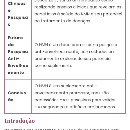
Desde 2017, várias universidades estão
Clínicos
realizando ensaios clínicos que revelam os
e
benefícios à saúde do NMN e seu potencial
Pesquisa
no tratamento de doenças.
s
Futuro
da
O NMN é um foco promissor na pesquisa
Pesquisa
anti-envelhecimento, com estudos em
Anti-
andamento explorando seu potencial
Envelhec
como suplemento.
imento
O NMN é um suplemento anti-
Conclus
envelhecimento promissor, mas são
ão
necessárias mais pesquisas para validar
sua segurança e eficácia em humanos.
Introdução