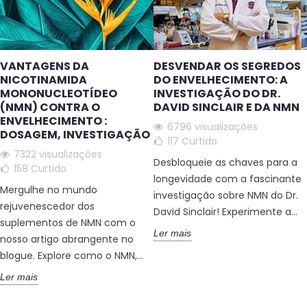
VANTAGENS DA
DESVENDAR OS SEGREDOS
NICOTINAMIDA
DO ENVELHECIMENTO: A
MONONUCLEOTÍDEO
INVESTIGAÇÃO DO DR.
(NMN) CONTRA O
DAVID SINCLAIR E DA NMN
ENVELHECIMENTO :
6796 visualizações
DOSAGEM, INVESTIGAÇÃO
117
Curtido
7322 visualizações
Desbloqueie as chaves para a
158
Curtido
longevidade com a fascinante
Mergulhe no mundo
investigação sobre NMN do Dr.
rejuvenescedor dos
David Sinclair! Experimente a...
suplementos de NMN com o
Ler mais
nosso artigo abrangente no
blogue. Explore como o NMN,...
Ler mais