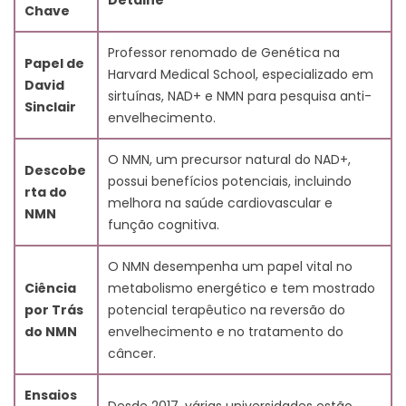
Detalhe
9.1. 1. Quem é David Sinclair?
Chave
9.2. 2. O que é o NMN e qual a sua importância na
investigação anti-envelhecimento?
Professor renomado de Genética na
Papel de
9.3. 3. Quais são os potenciais benefícios do NMN?
Harvard Medical School, especializado em
David
9.4. 4. Qual é o papel do NMN na ativação das
sirtuínas, NAD+ e NMN para pesquisa anti-
Sinclair
sirtuínas e no prolongamento do tempo de vida?
envelhecimento.
9.5. 5. Quais são os estudos e ensaios clínicos actuais
sobre a utilização do NMN como suplemento anti-
O NMN, um precursor natural do NAD+,
Descobe
envelhecimento?
possui benefícios potenciais, incluindo
rta do
9.6. 6. Quais são os potenciais efeitos secundários da
melhora na saúde cardiovascular e
NMN
NMN?
função cognitiva.
9.7. 7. Como é que o NMN melhora a saúde
cardiovascular e a função cognitiva?
O NMN desempenha um papel vital no
9.8. 8. Qual é o futuro da investigação anti-
Ciência
metabolismo energético e tem mostrado
envelhecimento com NMN?
por Trás
potencial terapêutico na reversão do
9.9. 9. Qual é o papel das sirtuínas no
do NMN
envelhecimento e no tratamento do
envelhecimento e na longevidade?
câncer.
9.10. 10. Qual é a relação entre o NMN e o NAD+?
Ensaios