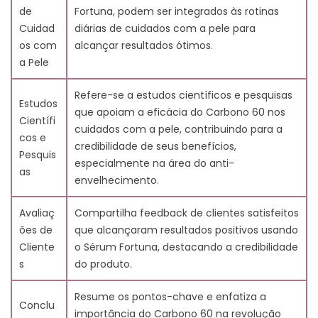
9.3. Fatos Apoiados Cientificamente
de
Fortuna, podem ser integrados às rotinas
10. Conclusão
Cuidad
diárias de cuidados com a pele para
11. Perguntas Frequentes
os com
alcançar resultados ótimos.
11.1. O que é Carbono 60 e como ele afeta a pele?
a Pele
11.2. O que é sérum e como ele funciona?
11.3. Devo aplicar séruns de manhã e à noite?
Refere-se a estudos científicos e pesquisas
Estudos
11.4. Quais são os benefícios da aplicação regular de
que apoiam a eficácia do Carbono 60 nos
Científi
hidratante?
cuidados com a pele, contribuindo para a
cos e
11.5. Como posso saber se um sérum é adequado
credibilidade de seus benefícios,
Pesquis
para o meu tipo de pele?
especialmente na área do anti-
as
11.6. Como a propriedade hidratante de um sérum
envelhecimento.
afeta a pele?
Avaliaç
Compartilha feedback de clientes satisfeitos
11.7. Por que Fortuna é importante nos cuidados com
ões de
que alcançaram resultados positivos usando
a pele?
Cliente
o Sérum Fortuna, destacando a credibilidade
11.8. Como a Vitamina C pode contribuir para a
s
do produto.
rejuvenescimento da pele?
11.9. O que é Ácido Hialurônico e como ele afeta a
Resume os pontos-chave e enfatiza a
pele?
Conclu
importância do Carbono 60 na revolução