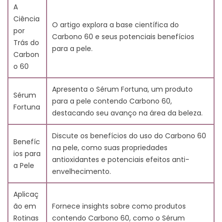
5.1. Pesquisas sobre o C60 Realizadas
A
5.2. Efeitos de Longo Prazo na Pele
Ciência
O artigo explora a base científica do
5.3. Estudos Comparativos com Outros Produtos
por
Carbono 60 e seus potenciais benefícios
6. Depoimentos e Feedback dos Usuários
Trás do
para a pele.
6.1. Histórias de Sucesso Pessoais
Carbon
6.2. Feedback de Especialistas em Cuidados com a
o 60
Pele
6.3. Satisfação Geral e Melhorias
Apresenta o Sérum Fortuna, um produto
Sérum
7. Perspectivas Futuras e Desenvolvimentos
para a pele contendo Carbono 60,
Fortuna
7.1. Inovações na Formulação
destacando seu avanço na área da beleza.
7.2. Tendências Esperadas em Cuidados com a Pele
7.3. Visões de Longo Prazo para Produtos de C60
Discute os benefícios do uso do Carbono 60
Benefíc
8. Sustentabilidade Ambiental e Considerações Éticas
na pele, como suas propriedades
ios para
8.1. Sustentabilidade dos Ingredientes
antioxidantes e potenciais efeitos anti-
a Pele
8.2. Ética no Desenvolvimento de Produtos
envelhecimento.
8.3. Impacto Ambiental
9. Perguntas Frequentes e Mitos Esclarecidos
Aplicaç
9.1. Verdades sobre a Eficácia
ão em
Fornece insights sobre como produtos
9.2. Mitos em Torno do C60
Rotinas
contendo Carbono 60, como o Sérum