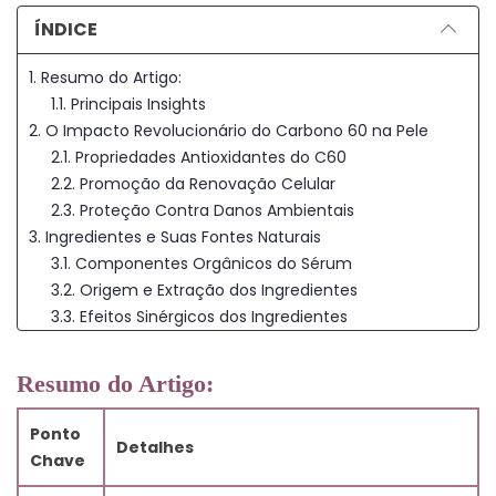
ÍNDICE
1. Resumo do Artigo:
1.1. Principais Insights
2. O Impacto Revolucionário do Carbono 60 na Pele
2.1. Propriedades Antioxidantes do C60
2.2. Promoção da Renovação Celular
2.3. Proteção Contra Danos Ambientais
3. Ingredientes e Suas Fontes Naturais
3.1. Componentes Orgânicos do Sérum
3.2. Origem e Extração dos Ingredientes
3.3. Efeitos Sinérgicos dos Ingredientes
4. Aplicação e Uso Ótimo do Sérum
4.1. Aplicação Adequada para Efeitos Máximos
Resumo do Artigo:
4.2. Frequência de Aplicação
4.3. Combinação com Outros Produtos para
Ponto
Detalhes
Cuidados com a Pele
Chave
5. Estudos Científicos e Resultados