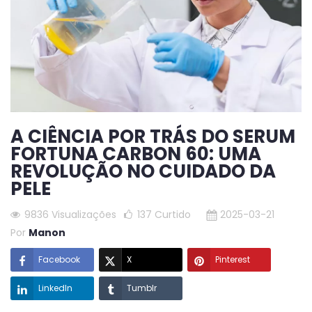
A CIÊNCIA POR TRÁS DO SERUM
FORTUNA CARBON 60: UMA
REVOLUÇÃO NO CUIDADO DA
PELE
9836 Visualizações
137
Curtido
2025-03-21
Por
Manon
Facebook
X
Pinterest
LinkedIn
Tumblr