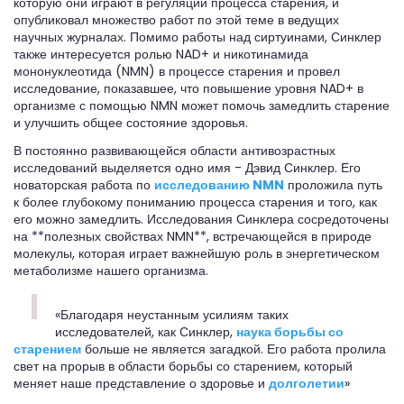
которую они играют в регуляции процесса старения, и
опубликовал множество работ по этой теме в ведущих
научных журналах. Помимо работы над сиртуинами, Синклер
также интересуется ролью NAD+ и никотинамида
мононуклеотида (NMN) в процессе старения и провел
исследование, показавшее, что повышение уровня NAD+ в
организме с помощью NMN может помочь замедлить старение
и улучшить общее состояние здоровья.
В постоянно развивающейся области антивозрастных
исследований выделяется одно имя - Дэвид Синклер. Его
новаторская работа по
исследованию NMN
проложила путь
к более глубокому пониманию процесса старения и того, как
его можно замедлить. Исследования Синклера сосредоточены
на **полезных свойствах NMN**, встречающейся в природе
молекулы, которая играет важнейшую роль в энергетическом
метаболизме нашего организма.
«Благодаря неустанным усилиям таких
исследователей, как Синклер,
наука борьбы со
старением
больше не является загадкой. Его работа пролила
свет на прорыв в области борьбы со старением, который
меняет наше представление о здоровье и
долголетии
»