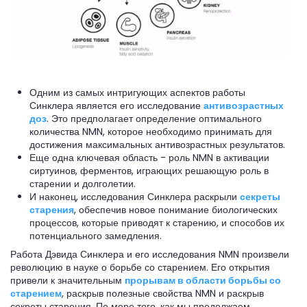
Одним из самых интригующих аспектов работы
Синклера является его исследование
антивозрастных
доз
. Это предполагает определение оптимального
количества NMN, которое необходимо принимать для
достижения максимальных антивозрастных результатов.
Еще одна ключевая область - роль NMN в активации
сиртуинов, ферментов, играющих решающую роль в
старении и долголетии.
И наконец, исследования Синклера раскрыли
секреты
старения
, обеспечив новое понимание биологических
процессов, которые приводят к старению, и способов их
потенциального замедления.
Работа Дэвида Синклера и его исследования NMN произвели
революцию в науке о борьбе со старением. Его открытия
привели к значительным
прорывам в области борьбы со
старением
, раскрыв полезные свойства NMN и раскрыв
секреты старения. По мере того, как мы продолжаем