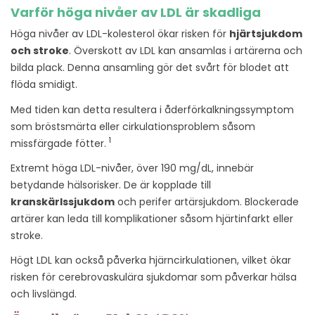
Varför höga nivåer av LDL är skadliga
Höga nivåer av LDL-kolesterol ökar risken för
hjärtsjukdom
och stroke
. Överskott av LDL kan ansamlas i artärerna och
bilda plack. Denna ansamling gör det svårt för blodet att
flöda smidigt.
Med tiden kan detta resultera i åderförkalkningssymptom
som bröstsmärta eller cirkulationsproblem såsom
1
missfärgade fötter.
Extremt höga LDL-nivåer, över 190 mg/dL, innebär
betydande hälsorisker. De är kopplade till
kranskärlssjukdom
och perifer artärsjukdom. Blockerade
artärer kan leda till komplikationer såsom hjärtinfarkt eller
stroke.
Högt LDL kan också påverka hjärncirkulationen, vilket ökar
risken för cerebrovaskulära sjukdomar som påverkar hälsa
och livslängd.