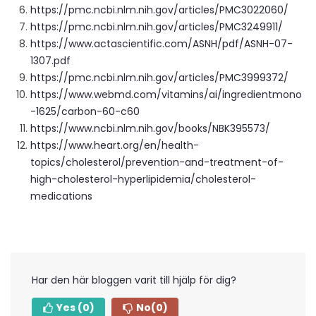
https://pmc.ncbi.nlm.nih.gov/articles/PMC3022060/
https://pmc.ncbi.nlm.nih.gov/articles/PMC3249911/
https://www.actascientific.com/ASNH/pdf/ASNH-07-
1307.pdf
https://pmc.ncbi.nlm.nih.gov/articles/PMC3999372/
https://www.webmd.com/vitamins/ai/ingredientmono
-1625/carbon-60-c60
https://www.ncbi.nlm.nih.gov/books/NBK395573/
https://www.heart.org/en/health-
topics/cholesterol/prevention-and-treatment-of-
high-cholesterol-hyperlipidemia/cholesterol-
medications
Har den här bloggen varit till hjälp för dig?
Yes
(0)
No
(0)