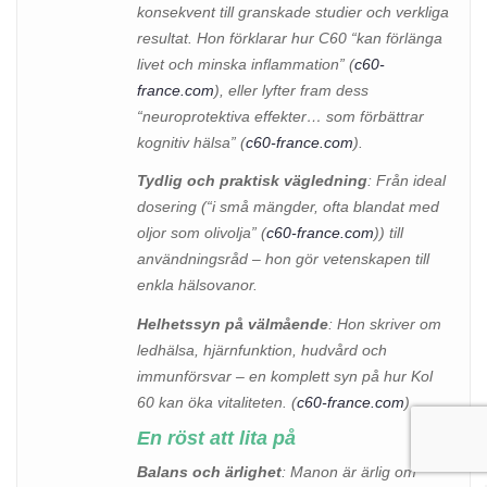
konsekvent till granskade studier och verkliga
resultat. Hon förklarar hur C60 “kan förlänga
livet och minska inflammation” (
c60-
france.com
), eller lyfter fram dess
“neuroprotektiva effekter… som förbättrar
kognitiv hälsa” (
c60-france.com
).
Tydlig och praktisk vägledning
: Från ideal
dosering (“i små mängder, ofta blandat med
oljor som olivolja” (
c60-france.com
)) till
användningsråd – hon gör vetenskapen till
enkla hälsovanor.
Helhetssyn på välmående
: Hon skriver om
ledhälsa, hjärnfunktion, hudvård och
immunförsvar – en komplett syn på hur Kol
60 kan öka vitaliteten. (
c60-france.com
)
En röst att lita på
Balans och ärlighet
: Manon är ärlig om