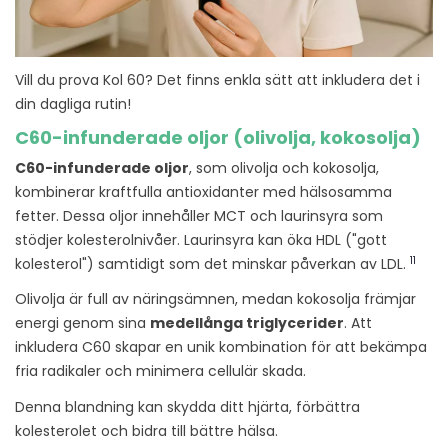
Vill du prova Kol 60? Det finns enkla sätt att inkludera det i
din dagliga rutin!
C60-infunderade oljor (olivolja, kokosolja)
C60-infunderade oljor
, som olivolja och kokosolja,
kombinerar kraftfulla antioxidanter med hälsosamma
fetter. Dessa oljor innehåller MCT och laurinsyra som
stödjer kolesterolnivåer. Laurinsyra kan öka HDL ("gott
11
kolesterol") samtidigt som det minskar påverkan av LDL.
Olivolja är full av näringsämnen, medan kokosolja främjar
energi genom sina
medellånga triglycerider
. Att
inkludera C60 skapar en unik kombination för att bekämpa
fria radikaler och minimera cellulär skada.
Denna blandning kan skydda ditt hjärta, förbättra
kolesterolet och bidra till bättre hälsa.