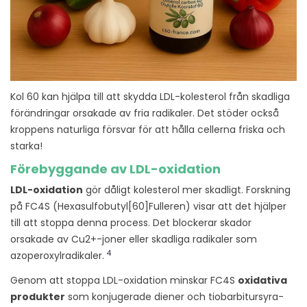
Kol 60 kan hjälpa till att skydda LDL-kolesterol från skadliga
förändringar orsakade av fria radikaler. Det stöder också
kroppens naturliga försvar för att hålla cellerna friska och
starka!
Förebyggande av LDL-oxidation
LDL-oxidation
gör dåligt kolesterol mer skadligt. Forskning
på FC4S (Hexasulfobutyl[60]Fulleren) visar att det hjälper
till att stoppa denna process. Det blockerar skador
orsakade av Cu2+-joner eller skadliga radikaler som
4
azoperoxylradikaler.
Genom att stoppa LDL-oxidation minskar FC4S
oxidativa
produkter
som konjugerade diener och tiobarbitursyra-