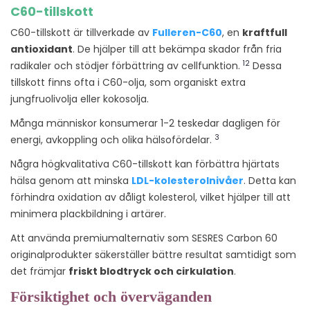
C60-tillskott
C60-tillskott är tillverkade av
Fulleren-C60
, en
kraftfull
antioxidant
. De hjälper till att bekämpa skador från fria
12
radikaler och stödjer förbättring av cellfunktion.
Dessa
tillskott finns ofta i C60-olja, som organiskt extra
jungfruolivolja eller kokosolja.
Många människor konsumerar 1-2 teskedar dagligen för
3
energi, avkoppling och olika hälsofördelar.
Några högkvalitativa C60-tillskott kan förbättra hjärtats
hälsa genom att minska
LDL-kolesterolnivåer
. Detta kan
förhindra oxidation av dåligt kolesterol, vilket hjälper till att
minimera plackbildning i artärer.
Att använda premiumalternativ som SESRES Carbon 60
originalprodukter säkerställer bättre resultat samtidigt som
det främjar
friskt blodtryck och cirkulation
.
Försiktighet och överväganden