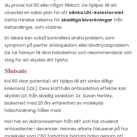
du provar Kol 60 eller något tillskott. De hjälper till att
utveckla en säker plan för att
sänka LDL-kolesterolet
.
Detta minskar riskerna för
skadliga biverkningar
från
behandlingar, som statiner.
En läkare kan också kontrollera andra problem, som
symptom på perifer artärsjukdom eller blodtrycksproblem.
De tar hänsyn till dina hälsobehov och rekommenderar rätt
steg för att skydda ditt hjärta.
Slutsats
Kol 60 visar potential i att hjälpa till att sänka dåligt
kolesterol (LDL). Dess kraftfulla antioxidativa effekter kan
skydda LDL från skadlig oxidation. Dr. Susan Hartley,
biokemist med 20 års erfarenhet av molekylär
hälsoforskning, håller med.
Hon har en doktorsexamen från MIT och har studerat
antioxidanter i decennier. Hennes arbete fokuserar på hur
molekyler som C60 förbättrar hjärtats hälsa genom att