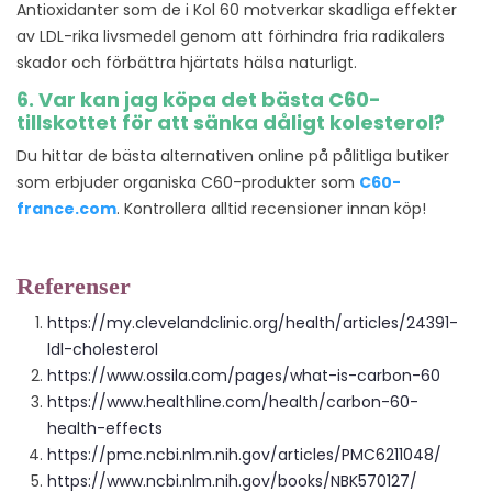
Antioxidanter som de i Kol 60 motverkar skadliga effekter
av LDL-rika livsmedel genom att förhindra fria radikalers
skador och förbättra hjärtats hälsa naturligt.
6. Var kan jag köpa det bästa C60-
tillskottet för att sänka dåligt kolesterol?
Du hittar de bästa alternativen online på pålitliga butiker
som erbjuder organiska C60-produkter som
C60-
france.com
. Kontrollera alltid recensioner innan köp!
Referenser
https://my.clevelandclinic.org/health/articles/24391-
ldl-cholesterol
https://www.ossila.com/pages/what-is-carbon-60
https://www.healthline.com/health/carbon-60-
health-effects
https://pmc.ncbi.nlm.nih.gov/articles/PMC6211048/
https://www.ncbi.nlm.nih.gov/books/NBK570127/