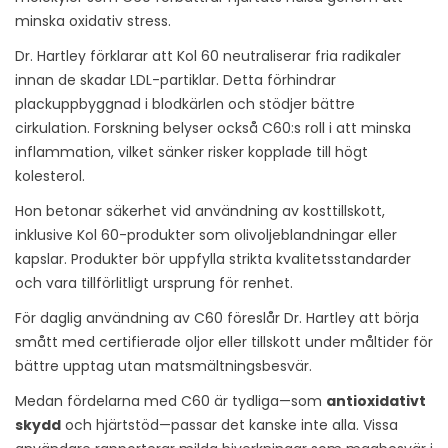
minska oxidativ stress.
Dr. Hartley förklarar att Kol 60 neutraliserar fria radikaler
innan de skadar LDL-partiklar. Detta förhindrar
plackuppbyggnad i blodkärlen och stödjer bättre
cirkulation. Forskning belyser också C60:s roll i att minska
inflammation, vilket sänker risker kopplade till högt
kolesterol.
Hon betonar säkerhet vid användning av kosttillskott,
inklusive Kol 60-produkter som olivoljeblandningar eller
kapslar. Produkter bör uppfylla strikta kvalitetsstandarder
och vara tillförlitligt ursprung för renhet.
För daglig användning av C60 föreslår Dr. Hartley att börja
smått med certifierade oljor eller tillskott under måltider för
bättre upptag utan matsmältningsbesvär.
Medan fördelarna med C60 är tydliga—som
antioxidativt
skydd
och hjärtstöd—passar det kanske inte alla. Vissa