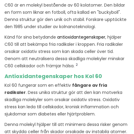
C60 är en molekyl bestående av 60 kolatomer. Den bildar
en form som liknar en fotboll, ofta kallad en "buckyboll".
Denna struktur gör den unik och stabil. Forskare upptäckte
den 1985 under studier av kolnanoteknologi.
Känd för sina betydande
antioxidantegenskaper
, hjälper
C60 till att bekämpa fria radikaler i kroppen. Fria radikaler
orsakar oxidativ stress som kan skada celler över tid.
Genom att neutralisera dessa skadliga molekyler minskar
2
C60 cellskador och främjar hälsa.
Antioxidantegenskaper hos Kol 60
Kol 60 fungerar som en effektiv
fångare av fria
radikaler
. Dess unika struktur gör att den kan motverka
skadliga molekyler som orsakar oxidativ stress. Oxidativ
stress kan leda till cellskador, kronisk inflammation och
sjukdomar som diabetes eller hjärtproblem.
Denna molekyl hjälper till att minimera dessa risker genom
att skydda celler från skador orsakade av instabila atomer.