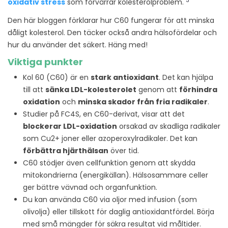
3
oxidativ stress
som förvärrar kolesterolproblem.
Den här bloggen förklarar hur C60 fungerar för att minska
dåligt kolesterol. Den täcker också andra hälsofördelar och
hur du använder det säkert. Häng med!
Viktiga punkter
Kol 60 (C60) är en
stark antioxidant
. Det kan hjälpa
till att
sänka LDL-kolesterolet
genom att
förhindra
oxidation
och
minska skador från fria radikaler
.
Studier på FC4S, en C60-derivat, visar att det
blockerar LDL-oxidation
orsakad av skadliga radikaler
som Cu2+ joner eller azoperoxylradikaler. Det kan
förbättra hjärthälsan
över tid.
C60 stödjer även cellfunktion genom att skydda
mitokondrierna (energikällan). Hälsosammare celler
ger bättre vävnad och organfunktion.
Du kan använda C60 via oljor med infusion (som
olivolja) eller tillskott för daglig antioxidantfördel. Börja
med små mängder för säkra resultat vid måltider.