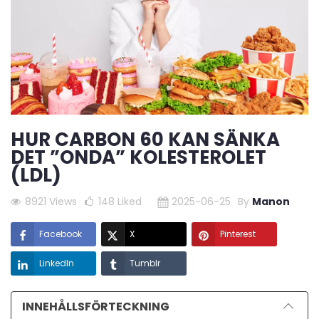
HUR CARBON 60 KAN SÄNKA
DET ”ONDA” KOLESTEROLET
(LDL)
8921 Views
148
Liked
2025-06-25
By
Manon
Facebook
X
Pinterest
LinkedIn
Tumblr
INNEHÅLLSFÖRTECKNING