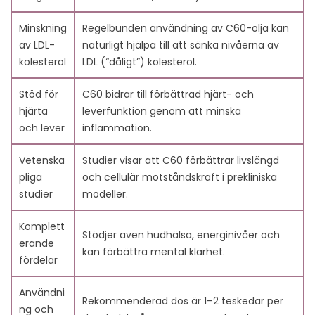
5.4. Kardiovaskulärt skydd med C60
6. Sätt att Inkludera Kol 60
Minskning
Regelbunden användning av C60-olja kan
6.1. C60-infunderade oljor (olivolja, kokosolja)
av LDL-
naturligt hjälpa till att sänka nivåerna av
6.2. C60-tillskott
kolesterol
LDL (“dåligt”) kolesterol.
7. Försiktighet och överväganden
7.1. Möjliga biverkningar
Stöd för
C60 bidrar till förbättrad hjärt- och
7.2. Vikten av att rådfråga en vårdprofessionell
hjärta
leverfunktion genom att minska
8. Slutsats
och lever
inflammation.
9. Vanliga frågor
9.1. 1. Vad är Kol 60 (C60) och hur fungerar det för att
Vetenska
Studier visar att C60 förbättrar livslängd
sänka dåligt kolesterol (LDL)?
pliga
och cellulär motståndskraft i prekliniska
9.2. 2. Kan C60-olivolja hjälpa vid högt blodtryck?
studier
modeller.
9.3. 3. Finns det andra hälsofördelar med att ta Kol
Komplett
60-tillskott?
Stödjer även hudhälsa, energinivåer och
erande
9.4. 4. Är Kol 60 säkert för långsiktig användning som
kan förbättra mental klarhet.
fördelar
ett livslängdstillskott?
9.5. 5. Hur jämför sig antioxidanter i Kol 60 med
Användni
livsmedel höga i LDL-kolesterol?
Rekommenderad dos är 1–2 teskedar per
ng och
9.6. 6. Var kan jag köpa det bästa C60-tillskottet för