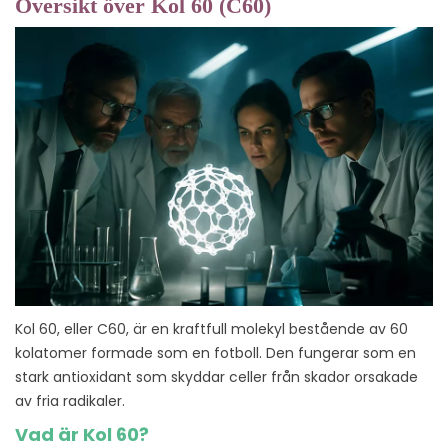
Översikt över Kol 60 (C60)
Kol 60, eller C60, är en kraftfull molekyl bestående av 60
kolatomer formade som en fotboll. Den fungerar som en
stark antioxidant som skyddar celler från skador orsakade
av fria radikaler.
Vad är Kol 60?