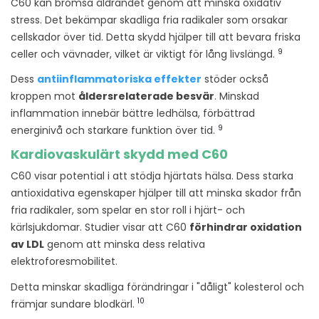
C60 kan bromsa åldrandet genom att minska oxidativ
stress. Det bekämpar skadliga fria radikaler som orsakar
cellskador över tid. Detta skydd hjälper till att bevara friska
9
celler och vävnader, vilket är viktigt för lång livslängd.
Dess
antiinflammatoriska effekter
stöder också
kroppen mot
åldersrelaterade besvär
. Minskad
inflammation innebär bättre ledhälsa, förbättrad
9
energinivå och starkare funktion över tid.
Kardiovaskulärt skydd med C60
C60 visar potential i att stödja hjärtats hälsa. Dess starka
antioxidativa egenskaper hjälper till att minska skador från
fria radikaler, som spelar en stor roll i hjärt- och
kärlsjukdomar. Studier visar att C60
förhindrar oxidation
av LDL
genom att minska dess relativa
elektroforesmobilitet.
Detta minskar skadliga förändringar i "dåligt" kolesterol och
10
främjar sundare blodkärl.