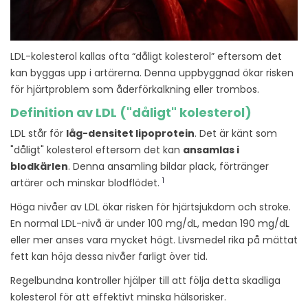
LDL-kolesterol kallas ofta “dåligt kolesterol” eftersom det
kan byggas upp i artärerna. Denna uppbyggnad ökar risken
för hjärtproblem som åderförkalkning eller trombos.
Definition av LDL ("dåligt" kolesterol)
LDL står för
låg-densitet lipoprotein
. Det är känt som
"dåligt" kolesterol eftersom det kan
ansamlas i
blodkärlen
. Denna ansamling bildar plack, förtränger
1
artärer och minskar blodflödet.
Höga nivåer av LDL ökar risken för hjärtsjukdom och stroke.
En normal LDL-nivå är under 100 mg/dL, medan 190 mg/dL
eller mer anses vara mycket högt. Livsmedel rika på mättat
fett kan höja dessa nivåer farligt över tid.
Regelbundna kontroller hjälper till att följa detta skadliga
kolesterol för att effektivt minska hälsorisker.