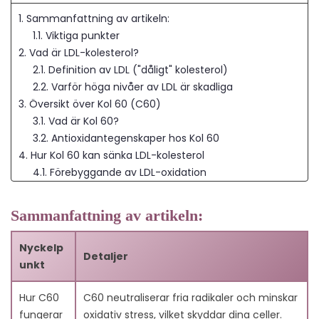
1. Sammanfattning av artikeln:
1.1. Viktiga punkter
2. Vad är LDL-kolesterol?
2.1. Definition av LDL ("dåligt" kolesterol)
2.2. Varför höga nivåer av LDL är skadliga
3. Översikt över Kol 60 (C60)
3.1. Vad är Kol 60?
3.2. Antioxidantegenskaper hos Kol 60
4. Hur Kol 60 kan sänka LDL-kolesterol
4.1. Förebyggande av LDL-oxidation
4.2. Skydda LDL från oxidation: nyckeln till
kardiovaskulär prevention
Sammanfattning av artikeln:
4.3. Minskning av skador från fria radikaler
4.4. Stöd för cellfunktion
Nyckelp
Detaljer
5. Ytterligare hälsofördelar med Kol 60
unkt
5.1. Anti-inflammatoriska effekter
5.2. Stöd för immunsystemet
Hur C60
C60 neutraliserar fria radikaler och minskar
5.3. Potentiella anti-aging-egenskaper
fungerar
oxidativ stress, vilket skyddar dina celler.