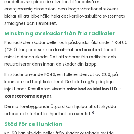
medelhavsinspirerade olivoljan tillför också en
energimässig dimension: dess höga vibrationsfrekvens
bidrar till att bibehålla hela det kardiovaskulära systemets
smidighet och flexibilitet.
Minskning av skador från fria radikaler
7
Fria radikaler skadar celler och påskyndar åldrande.
Kol 60
(C60) fungerar som en
kraftfull antioxidant
för att
minska denna skada. Det attraherar fria radikaler och
neutraliserar dem innan de skadar din kropp.
En studie använde FC4S, en fullerenderivat av C60, på
kaniner med högt kolesterol. De fick 1 mg/kg dagliga
injektioner. Resultaten visade
minskad oxidation i LDL-
kolesterolmolekyler
.
Denna förebyggande åtgärd kan hjälpa till att skydda
6
artärer och förbättra hjärthälsan över tid.
Stöd för cellfunktion
Kol 60 kan skydda celler från skador orsakade av fria