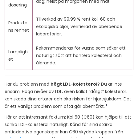
dag; helst på morgonen med mat.
dosering
att sänka dåligt kolesterol?
10. Referenser
Tillverkad av 99,99 % rent kol-60 och
Produkte
ekologiska oljor, verifierad av oberoende
ns renhet
laboratorier.
Rekommenderas för vuxna som söker ett
Lämpligh
naturligt sätt att hantera kolesterol och
et
åldrande.
Har du problem med
högt LDL-kolesterol
? Du är inte
ensam. Höga nivåer av LDL, även kallat “dåligt” kolesterol,
kan skada dina artärer och öka risken för hjärtsjukdom. Det
1
är ett vanligt problem som ofta går obemärkt.
Här är ett intressant faktum: Kol 60 (C60) kan hjälpa till att
sänka LDL-kolesterol naturligt. Känd för sina starka
antioxidativa egenskaper kan C60 skydda kroppen från