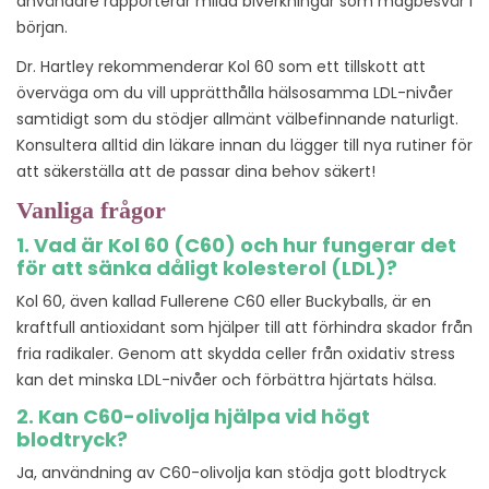
användare rapporterar milda biverkningar som magbesvär i
början.
Dr. Hartley rekommenderar Kol 60 som ett tillskott att
överväga om du vill upprätthålla hälsosamma LDL-nivåer
samtidigt som du stödjer allmänt välbefinnande naturligt.
Konsultera alltid din läkare innan du lägger till nya rutiner för
att säkerställa att de passar dina behov säkert!
Vanliga frågor
1. Vad är Kol 60 (C60) och hur fungerar det
för att sänka dåligt kolesterol (LDL)?
Kol 60, även kallad Fullerene C60 eller Buckyballs, är en
kraftfull antioxidant som hjälper till att förhindra skador från
fria radikaler. Genom att skydda celler från oxidativ stress
kan det minska LDL-nivåer och förbättra hjärtats hälsa.
2. Kan C60-olivolja hjälpa vid högt
blodtryck?
Ja, användning av C60-olivolja kan stödja gott blodtryck