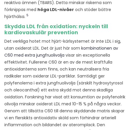
reaktiva ämnen (TBARS). Detta minskar riskerna som
förknippas med
höga LDL-nivåer
och stöder bättre
5
hjärthälsa.
Skydda LDL från oxidation: nyckeln till
kardiovaskulär prevention
Det verkliga hotet mot hjärt-kärlsystemet är inte LDL i sig,
utan oxiderat LDL. Det är just här som
kombinationen av
C60 med extra jungfruolivolja
visar sin exceptionella
effektivitet. Fullerene C60 är en av de mest kraftfulla
antioxidanterna som finns, och kan neutralisera fria
radikaler som oxiderar LDL-partiklar. Samtidigt ger
polyfenolerna i extra jungfruolivolja (särskilt hydroxytyrosol
och oleocanthal) ett extra skydd mot denna skadliga
oxidation. Forskning har visat att konsumtion av polyfenolrik
olivolja minskar oxiderat LDL med 10–15 % på några veckor.
Genom att tillsätta C60 till denna skyddande matris skapar
vi en flerskikts antioxidativ sköld som förhindrar arteriell
inflammation och bildandet av ateromplack. Den