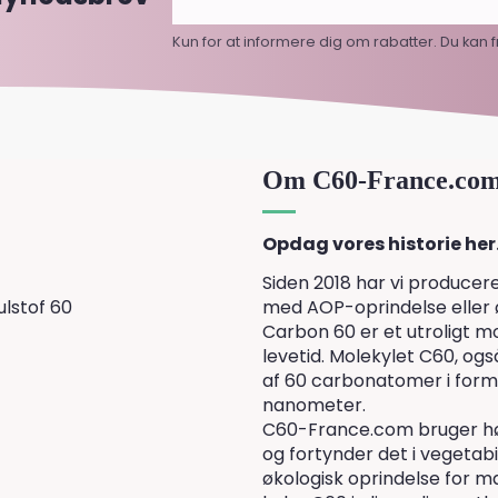
Kun for at informere dig om rabatter. Du kan 
Om C60-France.co
Opdag vores historie her
Siden 2018 har vi producere
lstof 60
med AOP-oprindelse eller ø
Carbon 60 er et utroligt mo
levetid. Molekylet C60, ogs
af 60 carbonatomer i form a
nanometer.
C60-France.com bruger høj
og fortynder det i vegetab
økologisk oprindelse for 