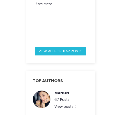
Læs mere
molekyle, de
kulstofatome
Læs mere
VIEW ALL POPULAR POSTS
TOP AUTHORS
MANON
67 Posts
View posts