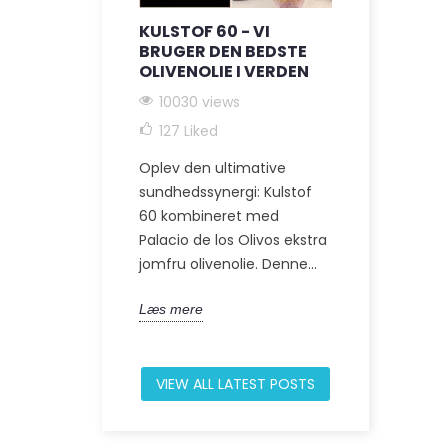
KULSTOF 60 - VI
C60 + EK
BRUGER DEN BEDSTE
OLIVENOLI
OLIVENOLIE I VERDEN
9244 vie
10030 views
Opdag det ho
127
Liked
perspektiv f
integrativ 
Oplev den ultimative
Carbon 60 i 
sundhedssynergi: Kulstof
Denne artikel
60 kombineret med
Palacio de los Olivos ekstra
Læs mere
jomfru olivenolie. Denne...
Læs mere
VIEW ALL LATEST POSTS