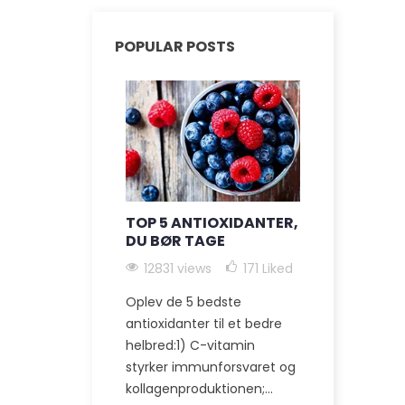
POPULAR POSTS
TOP 5 ANTIOXIDANTER,
FORDELEN
DU BØR TAGE
KULSTOF-
KOSTTILS
12831 views
171
Liked
SUNDHED
ALDRING
Oplev de 5 bedste
12116 view
antioxidanter til et bedre
helbred:1) C-vitamin
Oplev de utr
styrker immunforsvaret og
sundhedsmæ
kollagenproduktionen;...
ved carbon-