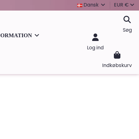
Dansk
EUR €
Søg
FORMATION
Log ind
Indkøbskurv