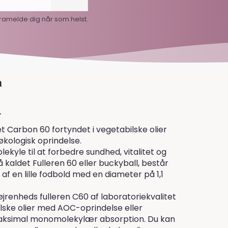
framelde dig når som helst.
m
.
t Carbon 60 fortyndet i vegetabilske olier
kologisk oprindelse.
lekyle til at forbedre sundhed, vitalitet og
å kaldet Fulleren 60 eller buckyball, består
f en lille fodbold med en diameter på 1,1
renheds fulleren C60 af laboratoriekvalitet
ilske olier med AOC-oprindelse eller
maksimal monomolekylær absorption. Du kan