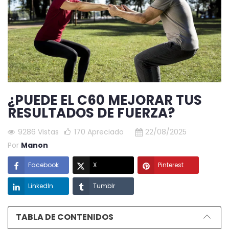
¿PUEDE EL C60 MEJORAR TUS
RESULTADOS DE FUERZA?
9286 Vistas
170
Apreciado
22/08/2025
Por
Manon
Facebook
X
Pinterest
LinkedIn
Tumblr
TABLA DE CONTENIDOS