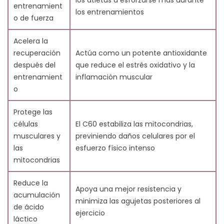
los atletas a esforzarse más durante
7. Cómo el Carbono 60 Aumenta la Resistencia
entrenamient
los entrenamientos
8. Estudios Científicos sobre C60 y Entrenamiento de
o de fuerza
Fuerza
8.1. Investigación sobre la Reducción de la Fatiga
Acelera la
Muscular
recuperación
Actúa como un potente antioxidante
8.2. Estudios sobre la Eficiencia Mitocondrial
después del
que reduce el estrés oxidativo y la
9. Cómo Usar el C60 para el Entrenamiento de Fuerza
entrenamient
inflamación muscular
9.1. Aceites y Suplementos Infundidos con C60
o
9.2. Dosis Recomendada y Consideraciones de
Seguridad
Protege las
10. Limitaciones Potenciales y Consideraciones
células
El C60 estabiliza las mitocondrias,
10.1. Estudios Humanos Limitados
musculares y
previniendo daños celulares por el
10.2. Importancia de los Suplementos de Alta Calidad
las
esfuerzo físico intenso
11. Conclusión
mitocondrias
12. Preguntas Frecuentes (FAQs)
12.1. ¿Qué es el C60 y cómo puede ayudar con el
Reduce la
Apoya una mejor resistencia y
entrenamiento de fuerza?
acumulación
minimiza las agujetas posteriores al
12.2. ¿Puede el C60 reducir la fatiga muscular?
de ácido
ejercicio
12.3. ¿Tiene el C60 efectos antiinflamatorios para los
láctico