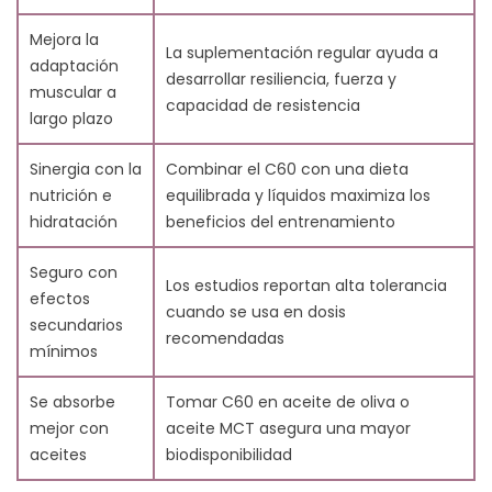
atletas?
Mejora la
12.4. ¿Cómo complementa una dieta rica en
La suplementación regular ayuda a
adaptación
antioxidantes el entrenamiento de fuerza con C60?
desarrollar resiliencia, fuerza y
muscular a
12.5. ¿Es seguro usar suplementos nutricionales como
capacidad de resistencia
largo plazo
el C60 para mejorar la fuerza musculoesquelética?
12.6. ¿Pueden los antioxidantes de los alimentos
Sinergia con la
Combinar el C60 con una dieta
reemplazar la necesidad de suplementos como el
nutrición e
equilibrada y líquidos maximiza los
C60?
hidratación
beneficios del entrenamiento
13. Referencias
Seguro con
Los estudios reportan alta tolerancia
efectos
cuando se usa en dosis
secundarios
recomendadas
mínimos
Se absorbe
Tomar C60 en aceite de oliva o
mejor con
aceite MCT asegura una mayor
aceites
biodisponibilidad