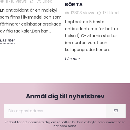
11710 views
175
Liked
BÖR TA
En antioxidant är en molekyl
12803 views
171
Liked
som finns i livsmedel och som
Upptäck de 5 bästa
förhindrar cellskador orsakade
antioxidanterna för bättre
av fria radikaler.Den kan...
hälsa:1) C-vitamin stärker
Läs mer
immunförsvaret och
kollagenproduktionen;...
Läs mer
Anmäl dig till nyhetsbrev
Endast för att informera dig om rabatter. Du kan avbryta prenumerationen
när som helst.