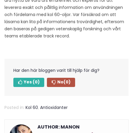
dra nytta av våra års erfarenhet och expertis för att
leverera exakt och pålitlig information om användningen
och fördelarna med kol 60-oljor. Var försäkrad om att
läsarna kan lita på informationens trovärdighet, eftersom
den baseras på gedigen vetenskaplig forskning och vårt
teams etablerade track record.
Har den här bloggen varit till hjälp för dig?
Yes
(0)
No
(0)
Posted in:
Kol 60
,
Antioxidanter
AUTHOR: MANON