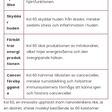
hjärtfunktionen.
älsa
Skydda
Kol 60 skyddar huden från skador, minskar
r
oxidativ stress och inflammation i huden.
huden
Förbät
trar
Kol 60 ökar produktionen av mitokondrier,
energi
vilket höjer energinivåerna och den
produk
övergripande hälsan.
tionen
Cancer
Kol 60 hämmar tillväxten av cancerceller,
föreby
minskar tumörbildning och förbättrar
ggand
immunsystemets förmåga att känna igen
e
och förstöra cancerceller.
Kol 60, en innovativ upptäckt inom nanoteknikens rike, är
en distinkt, sfärisk molekyl bestående av 60 kolatomer