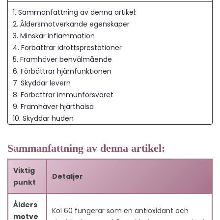
1. Sammanfattning av denna artikel:
2. Åldersmotverkande egenskaper
3. Minskar inflammation
4. Förbättrar idrottsprestationer
5. Framhäver benvälmående
6. Förbättrar hjärnfunktionen
7. Skyddar levern
8. Förbättrar immunförsvaret
9. Framhäver hjärthälsa
10. Skyddar huden
11. Förbättrar energiproduktionen
12. C60 och cancerförebyggande
Sammanfattning av denna artikel:
13. Slutsats
14. Vanliga frågor
Viktig
Detaljer
14.1. Vad är Kol 60?
punkt
14.2. Hur produceras Kol 60?
14.3. Hur bidrar Kol 60 till anti-åldrande?
Ålders
Kol 60 fungerar som en antioxidant och
14.4. Kan Kol 60 hjälpa till att förbättra
motve