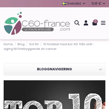
Svenska
EUR €
0
Home
Blog
Kol 60
10 fördelar med kol-60: från anti-
aging till förebyggande av cancer
BLOGGNAVIGERING