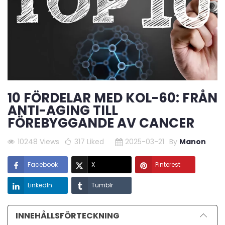
10 FÖRDELAR MED KOL-60: FRÅN
ANTI-AGING TILL
FÖREBYGGANDE AV CANCER
10248 Views
317
Liked
2025-03-21
By
Manon
Facebook
X
Pinterest
LinkedIn
Tumblr
INNEHÅLLSFÖRTECKNING