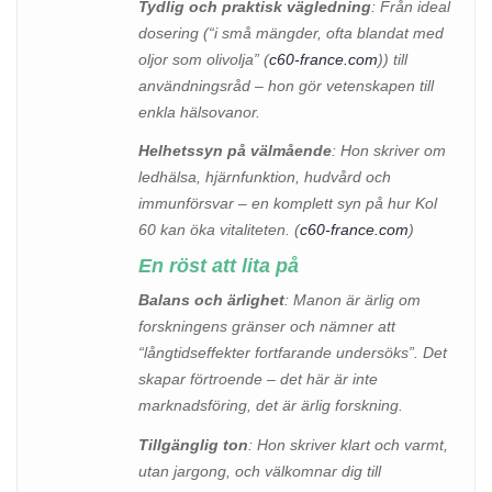
Tydlig och praktisk vägledning
: Från ideal
dosering (“i små mängder, ofta blandat med
oljor som olivolja” (
c60-france.com
)) till
användningsråd – hon gör vetenskapen till
enkla hälsovanor.
Helhetssyn på välmående
: Hon skriver om
ledhälsa, hjärnfunktion, hudvård och
immunförsvar – en komplett syn på hur Kol
60 kan öka vitaliteten. (
c60-france.com
)
En röst att lita på
Balans och ärlighet
: Manon är ärlig om
forskningens gränser och nämner att
“långtidseffekter fortfarande undersöks”. Det
skapar förtroende – det här är inte
marknadsföring, det är ärlig forskning.
Tillgänglig ton
: Hon skriver klart och varmt,
utan jargong, och välkomnar dig till