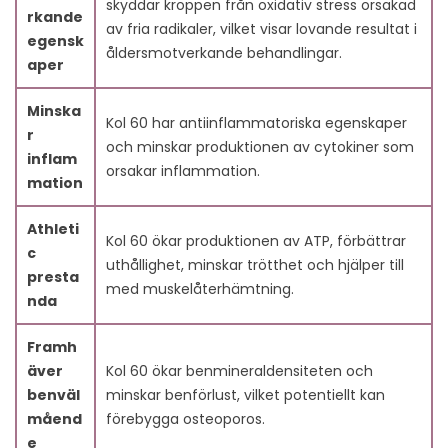
skyddar kroppen från oxidativ stress orsakad
idrottsprestationen?
rkande
av fria radikaler, vilket visar lovande resultat i
14.5. Är Kol 60 fördelaktigt för hjärnhälsan?
egensk
åldersmotverkande behandlingar.
14.6. Vad är rollen för Kol 60 i cancerförebyggande?
aper
14.7. Är Kol 60 säkert för mänsklig användning?
14.8. Kan Kol 60 användas i kosmetika?
Minska
Kol 60 har antiinflammatoriska egenskaper
14.9. Vad är framtiden för Kol 60?
r
och minskar produktionen av cytokiner som
14.10. Var kan jag hitta produkter med Kol 60?
inflam
orsakar inflammation.
mation
Athleti
Kol 60 ökar produktionen av ATP, förbättrar
c
uthållighet, minskar trötthet och hjälper till
presta
med muskelåterhämtning.
nda
Framh
äver
Kol 60 ökar benmineraldensiteten och
benväl
minskar benförlust, vilket potentiellt kan
måend
förebygga osteoporos.
e