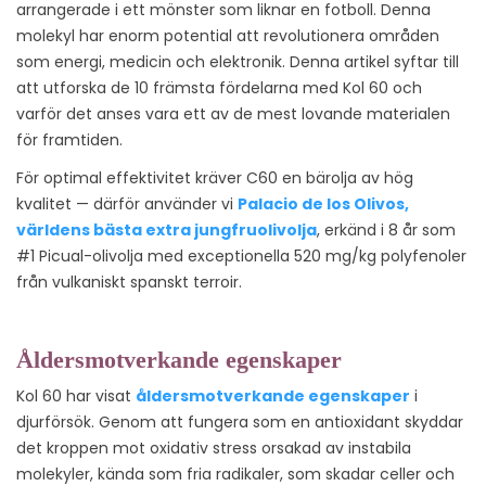
arrangerade i ett mönster som liknar en fotboll. Denna
molekyl har enorm potential att revolutionera områden
som energi, medicin och elektronik. Denna artikel syftar till
att utforska de 10 främsta fördelarna med Kol 60 och
varför det anses vara ett av de mest lovande materialen
för framtiden.
För optimal effektivitet kräver C60 en bärolja av hög
kvalitet — därför använder vi
Palacio de los Olivos,
världens bästa extra jungfruolivolja
, erkänd i 8 år som
#1 Picual-olivolja med exceptionella 520 mg/kg polyfenoler
från vulkaniskt spanskt terroir.
Åldersmotverkande egenskaper
Kol 60 har visat
åldersmotverkande egenskaper
i
djurförsök. Genom att fungera som en antioxidant skyddar
det kroppen mot oxidativ stress orsakad av instabila
molekyler, kända som fria radikaler, som skadar celler och