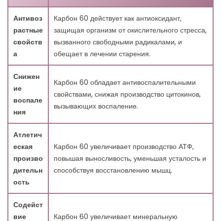
14.3. Как углерод 60 способствует замедлению
старения?
Антивоз
Карбон 60 действует как антиоксидант,
14.4. Может ли углерод 60 помочь улучшить спортивную
растные
защищая организм от окислительного стресса,
производительность?
свойств
вызванного свободными радикалами, и
14.5. Полезен ли углерод 60 для здоровья мозга?
а
обещает в лечении старения.
14.6. Какова роль углерода 60 в предотвращении рака?
14.7. Безопасен ли углерод 60 для человеческого
Снижен
Карбон 60 обладает антивоспалительными
использования?
ие
свойствами, снижая производство цитокинов,
14.8. Можно ли использовать углерод 60 в косметике?
воспале
вызывающих воспаление.
14.9. Каково будущее углерода 60?
ния
14.10. Где можно найти продукты с углеродом 60?
Атлетич
еская
Карбон 60 увеличивает производство АТФ,
произво
повышая выносливость, уменьшая усталость и
дительн
способствуя восстановлению мышц.
ость
Содейст
вие
Карбон 60 увеличивает минеральную