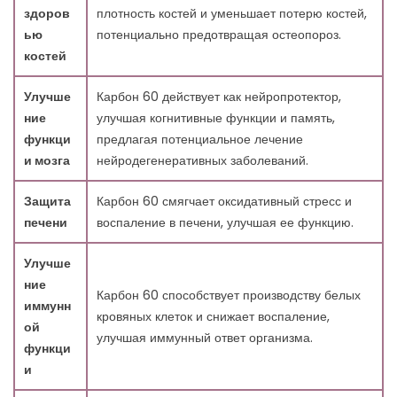
здоров
плотность костей и уменьшает потерю костей,
ью
потенциально предотвращая остеопороз.
костей
Улучше
Карбон 60 действует как нейропротектор,
ние
улучшая когнитивные функции и память,
функци
предлагая потенциальное лечение
и мозга
нейродегенеративных заболеваний.
Защита
Карбон 60 смягчает оксидативный стресс и
печени
воспаление в печени, улучшая ее функцию.
Улучше
ние
Карбон 60 способствует производству белых
иммунн
кровяных клеток и снижает воспаление,
ой
улучшая иммунный ответ организма.
функци
и