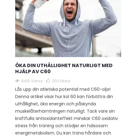
ÖKA DIN UTHÅLLIGHET NATURLIGT MED
HJÄLP AV C60
8415 Views
203
Liked
Lås upp din atletiska potential med C60-olja!
Denna artikel visar hur kol 60 kan förbättra din
uthållighet, öka energin och påskynda
muskelåterhämtningen naturligt. Tack vare sin
kraftfulla antioxidanteffekt minskar C60 oxidativ
stress från träning och stödjer en hälsosam
energimetabolism. Du kan träna hårdare och