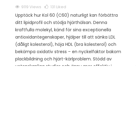
9119 Views
131
Liked
Upptäck hur Kol 60 (C60) naturligt kan förbättra
ditt lipidprofil och stödja hjärthälsan. Denna
kraftfulla molekyl, känd för sina exceptionella
antioxidantegenskaper, hjälper till att sänka LDL
(dåligt kolesterol), höja HDL (bra kolesterol) och
bekämpa oxidativ stress – en nyckelfaktor bakom
plackbildning och hjärt-kärlproblem. Stödd av
vetenskapliga studier och ännu mer effektiv i
kombination med oliv- eller avokadoolja, främjar
C60 bättre kolesterolbalans och övergripande
vitalitet. Våra...
Läs mer