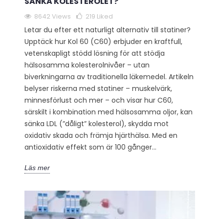
SÄNKA KOLESTEROLET?
8642 Views
219
Liked
Letar du efter ett naturligt alternativ till statiner?
Upptäck hur Kol 60 (C60) erbjuder en kraftfull,
vetenskapligt stödd lösning för att stödja
hälsosamma kolesterolnivåer – utan
biverkningarna av traditionella läkemedel. Artikeln
belyser riskerna med statiner – muskelvärk,
minnesförlust och mer – och visar hur C60,
särskilt i kombination med hälsosamma oljor, kan
sänka LDL (”dåligt” kolesterol), skydda mot
oxidativ skada och främja hjärthälsa. Med en
antioxidativ effekt som är 100 gånger...
Läs mer