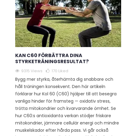
KAN C60 FÖRBÄTTRA DINA
STYRKETRÄNINGSRESULTAT?
9315 Views
170
Liked
Bygg mer styrka, återhämta dig snabbare och
håll träningen konsekvent. Den här artikeln
förklarar hur Kol 60 (C60) hjälper till att besegra
vanliga hinder för framsteg — oxidativ stress,
trötta mitokondrier och kvarvarande ömhet. Se
hur C60:s antioxidanta verkan stödjer friskare
mitokondrier, jämnare cellulär energi och mindre
muskelskador efter hårda pass. Vi går också