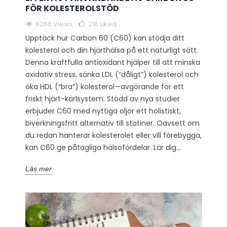
FÖR KOLESTEROLSTÖD
9260 Views
216
Liked
Upptäck hur Carbon 60 (C60) kan stödja ditt
kolesterol och din hjärthälsa på ett naturligt sätt.
Denna kraftfulla antioxidant hjälper till att minska
oxidativ stress, sänka LDL (“dåligt”) kolesterol och
öka HDL (“bra”) kolesterol—avgörande för ett
friskt hjärt-kärlsystem. Stödd av nya studier
erbjuder C60 med nyttiga oljor ett holistiskt,
biverkningsfritt alternativ till statiner. Oavsett om
du redan hanterar kolesterolet eller vill förebygga,
kan C60 ge påtagliga hälsofördelar. Lär dig...
Läs mer