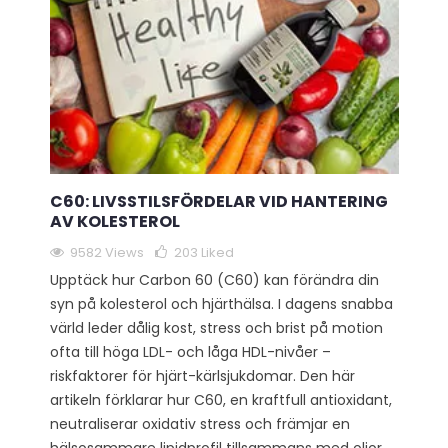
C60: LIVSSTILSFÖRDELAR VID HANTERING
AV KOLESTEROL
9582 Views
203
Liked
Upptäck hur Carbon 60 (C60) kan förändra din
syn på kolesterol och hjärthälsa. I dagens snabba
värld leder dålig kost, stress och brist på motion
ofta till höga LDL- och låga HDL-nivåer –
riskfaktorer för hjärt-kärlsjukdomar. Den här
artikeln förklarar hur C60, en kraftfull antioxidant,
neutraliserar oxidativ stress och främjar en