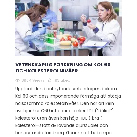
VETENSKAPLIG FORSKNING OM KOL 60
OCH KOLESTEROLNIVÅER
8904 Views
193
Liked
Upptäck den banbrytande vetenskapen bakom
Kol 60 och dess imponerande förmåga att stödja
hälsosamma kolesterolnivåer. Den här artikeln
avslöjar hur C60 inte bara sänker LDL (“dåligt”)
kolesterol utan även kan höja HDL (“bra”)
kolesterol—stött av lovande djurstudier och
banbrytande forskning. Genom att bekämpa