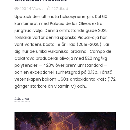
10044 Views
127
Liked
Upptäck den ultimata hälsosynenergin: Kol 60
kombinerat med Palacio de los Olivos extra
jungfruolivolja. Denna omfattande guide 2025
förklarar varför denna spanska Picual-olja har
varit världens bästa i 8 år i rad (2018–2025). Lär
dig hur de unika vulkaniska jordarna i Campo de
Calatrava producerar olivolja med 520 mg/kg
polyfenoler — 420% över premiumstandard —
och en exceptionell surhetsgrad på 0,13%. Förstå
vetenskapen bakom C60:s antioxidanta kraft (172
gånger starkare än vitamin C) och...
Läs mer