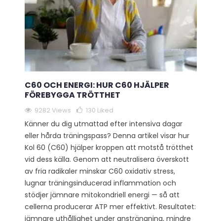
C60 OCH ENERGI: HUR C60 HJÄLPER
FÖREBYGGA TRÖTTHET
9282 Views
130
Liked
Känner du dig utmattad efter intensiva dagar
eller hårda träningspass? Denna artikel visar hur
Kol 60 (C60) hjälper kroppen att motstå trötthet
vid dess källa. Genom att neutralisera överskott
av fria radikaler minskar C60 oxidativ stress,
lugnar träningsinducerad inflammation och
stödjer jämnare mitokondriell energi — så att
cellerna producerar ATP mer effektivt. Resultatet:
jämnare uthållighet under ansträngning, mindre