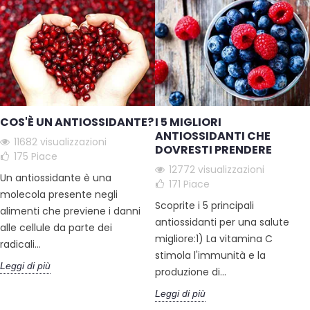
COS'È UN ANTIOSSIDANTE?
I 5 MIGLIORI
ANTIOSSIDANTI CHE
11682 visualizzazioni
DOVRESTI PRENDERE
175
Piace
12772 visualizzazioni
Un antiossidante è una
171
Piace
molecola presente negli
Scoprite i 5 principali
alimenti che previene i danni
antiossidanti per una salute
alle cellule da parte dei
migliore:1) La vitamina C
radicali...
stimola l'immunità e la
Leggi di più
produzione di...
Leggi di più