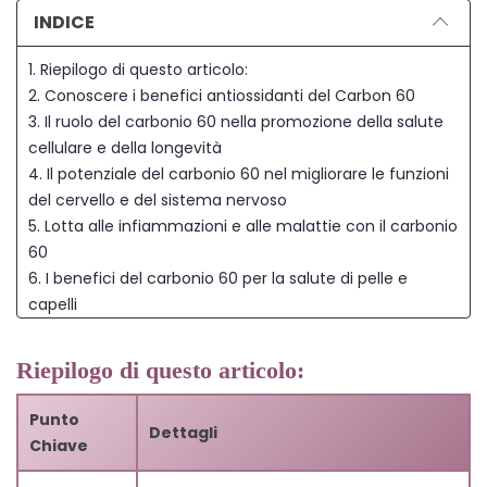
INDICE
1. Riepilogo di questo articolo:
2. Conoscere i benefici antiossidanti del Carbon 60
3. Il ruolo del carbonio 60 nella promozione della salute
cellulare e della longevità
4. Il potenziale del carbonio 60 nel migliorare le funzioni
del cervello e del sistema nervoso
5. Lotta alle infiammazioni e alle malattie con il carbonio
60
6. I benefici del carbonio 60 per la salute di pelle e
capelli
7. Incorporare il Carbon 60 nelle proprie abitudini di
salute e benessere
Riepilogo di questo articolo:
8. Conclusione
9. Domande frequenti
Punto
Dettagli
9.1. 1. Cos'è il Carbonio 60?
Chiave
9.2. 2. Come agisce il Carbonio 60 come