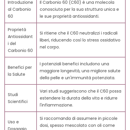
antiossidante?
Introduzione
Il Carbonio 60 (C60) è una molecola
9.3. 3. Quali sono i potenziali benefici per la salute del
al Carbonio
conosciuta per la sua struttura unica e
Carbonio 60?
60
le sue proprietà antiossidanti.
9.4. 4. Esistono studi scientifici a supporto dei
benefici del Carbonio 60?
Proprietà
Si ritiene che il C60 neutralizzi i radicali
9.5. 5. Come dovrebbe essere consumato il Carbonio
Antiossidant
liberi, riducendo così lo stress ossidativo
60?
i del
nel corpo.
9.6. 6. Il Carbonio 60 è sicuro da usare?
Carbonio 60
9.7. 7. Il Carbonio 60 può migliorare la salute della
pelle?
I potenziali benefici includono una
Benefici per
9.8. 8. Come il Carbonio 60 aumenta l'immunità?
maggiore longevità, una migliore salute
la Salute
9.9. 9. Quali sono gli effetti collaterali del Carbonio
della pelle e un'immunità potenziata.
60?
9.10. 10. Dove posso acquistare il Carbonio 60?
Vari studi suggeriscono che il C60 possa
Studi
estendere la durata della vita e ridurre
Scientifici
l'infiammazione.
Si raccomanda di assumere in piccole
Uso e
dosi, spesso mescolato con oli come
Dosaggio