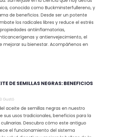
lud. Sumérjase en la ciencia que hay detrás
e carbono
molécula que se
ica, conocida como Buckminsterfullereno, y
or sus
encuentra en los alimentos
ama de beneficios. Desde ser un potente
opiedades
que previene el daño a las
bate los radicales libres y reduce el estrés
es, que pueden
células por los...
 propiedades antiinflamatorias,
Leer más
nticancerígenas y antienvejecimiento, el
 mejorar su bienestar. Acompáñenos en
EITE DE SEMILLAS NEGRAS: BENEFICIOS
3
Gustó
el aceite de semillas negras en nuestro
re sus usos tradicionales, beneficios para la
s culinarias. Descubra cómo este antiguo
rece el funcionamiento del sistema