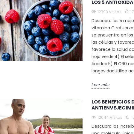
LOS 5 ANTIOXIDA
12793 Visitas
17
Descubra los 5 mejo
vitamina C refuerza
se encuentra en los 
las células y favore
favorece la salud o
hoja verde.4) El sel
tiroidea.5) El C60 ne
longevidadUtilice ac
Leer más
LOS BENEFICIOS 
ANTIENVEJECIM
12044 Visitas
1
Descubra los increíb
una molécula única