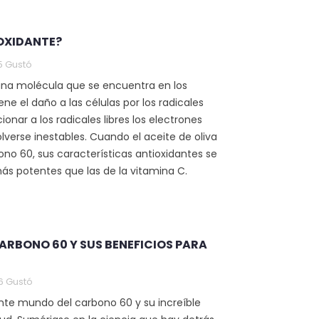
IOXIDANTE?
5
Gustó
una molécula que se encuentra en los
ne el daño a las células por los radicales
ionar a los radicales libres los electrones
lverse inestables. Cuando el aceite de oliva
no 60, sus características antioxidantes se
ás potentes que las de la vitamina C.
LOS
¿QUÉ ES UN
OS C60?
ANTIOXIDANTE?
CARBONO 60 Y SUS BENEFICIOS PARA
tas
11699 visitas
ó
175
Gustó
6
Gustó
nte mundo del carbono 60 y su increíble
os C60 son
Un antioxidante es una