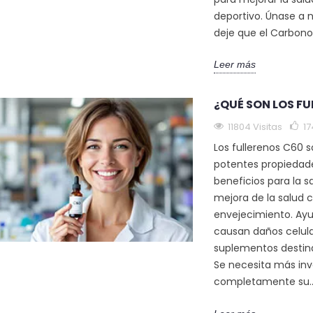
deportivo. Únase a n
deje que el Carbono
ITE DE OLIVA
C60 Y FLEXIBILIDAD
C60 Y ENE
XTRA
MEJORADA: MUÉVASE
C60 AYUD
LIBREMENTE CADA DÍA
PREVENIR 
Leer más
tas
9291 visitas
9234 visi
¿QUÉ SON LOS F
201
Gustó
130
Gustó
 perspectiva
11804 Visitas
17
Découvrez comment le
¿Te sientes
 un experto en
Carbone 60 (C60) peut
después de d
Los fullerenos C60 
ativa sobre el
vous aider à bouger avec
entrenamien
potentes propiedade
en el aceite de
plus de facilité et de
Este artícul
beneficios para la s
confort. Cet antioxydant...
cómo el Ca
mejora de la salud c
(C60)...
envejecimiento. Ayud
Leer más
causan daños celul
Leer más
suplementos destinad
Se necesita más in
completamente su..