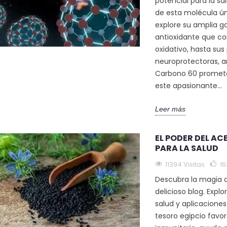
207
Gustó
potencial para la sa
moléculas d
 increíbles
de esta molécula ún
conocidas p
Descubra las poderosas
ara la salud del
explore su amplia g
potentes pr
maravillas
 una molécula
antioxidante que com
antioxidant
antiinflamatorias del
da por 60
oxidativo, hasta sus
ofrecer...
carbono 60, un fullereno
arbono....
neuroprotectoras, a
Leer más
natural, en nuestra
Carbono 60 promete
esclarecedora...
este apasionante...
Leer más
Leer más
EL PODER DEL AC
PARA LA SALUD
11394 Visitas
16
Descubra la magia d
delicioso blog. Explo
salud y aplicacione
tesoro egipcio favo