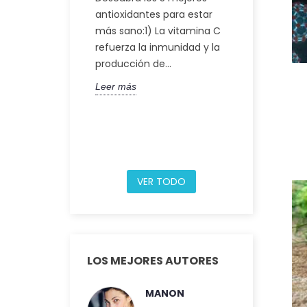
Descubra los
antioxidantes para estar
beneficios p
más sano:1) La vitamina C
carbono 60,
refuerza la inmunidad y la
única forma
producción de...
átomos de c
Leer más
Leer más
VER TODO
LOS MEJORES AUTORES
MANON