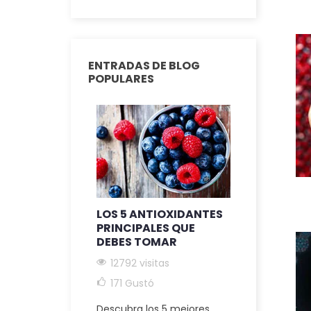
ENTRADAS DE BLOG
POPULARES
LOS 5 ANTIOXIDANTES
LOS BENEF
PRINCIPALES QUE
SUPLEMEN
DEBES TOMAR
CARBONO 
ANTIENVE
12792 visitas
12042 vis
171
Gustó
174
Gust
Descubra los 5 mejores