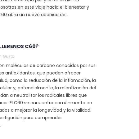
osotros en este viaje hacia el bienestar y
 60 abra un nuevo abanico de...
RGÍA: CÓMO
ACEITES C60 REDUCEN
A A
LA INFLAMACIÓN EN
LA FATIGA
CUERPOS DE ATLETAS
tas
8616 visitas
ULLERENOS C60?
126
Gustó
4
Gustó
 agotado
Entrena más duro con
ías intensos o
menos tiempo de
son moléculas de carbono conocidas por sus
tos duros?
inactividad. Este artículo
s antioxidantes, que pueden ofrecer
o muestra
explica cómo el Carbono
alud, como la reducción de la inflamación, la
rbono 60
60 (C60) ayuda a los
elular y, potencialmente, la ralentización del
atletas...
an a neutralizar los radicales libres que
ares. El C60 se encuentra comúnmente en
Leer más
os a mejorar la longevidad y la vitalidad.
vestigación para comprender
.