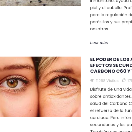
inmunitario, ayuda a
piel y el cabello. Pr
para la regulación d
parásitos y sus prop
nosotros...
Leer más
EL PODER DE LOS
EFECTOS SECUND
CARBONO C60 Y 
11258 Visitas
17
Disfrute de una vid
sobre antioxidantes.
salud del Carbono C
el refuerzo de la fu
cardiaca. Pero infó
secundarios y las p
También nos ocupamo