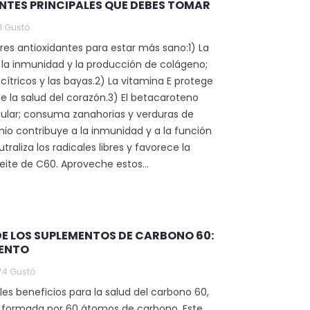
NTES PRINCIPALES QUE DEBES TOMAR
1
Gustó
res antioxidantes para estar más sano:1) La
 la inmunidad y la producción de colágeno;
cítricos y las bayas.2) La vitamina E protege
ce la salud del corazón.3) El betacaroteno
cular; consuma zanahorias y verduras de
enio contribuye a la inmunidad y a la función
utraliza los radicales libres y favorece la
eite de C60. Aproveche estos...
DE LOS SUPLEMENTOS DE CARBONO 60:
IENTO
74
Gustó
les beneficios para la salud del carbono 60,
 formada por 60 átomos de carbono. Este