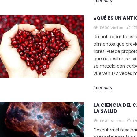
Leer más
¿QUÉ ES UN ANT
11699 Visitas
17
Un antioxidante es 
alimentos que previe
libres. Puede proporc
que necesitan sin vo
se mezcla con carbo
vuelven 172 veces m
Leer más
ICIOS DE LOS
LOS EFECTOS
¿QUÉ SON 
TOS DE
ANTIINFLAMATORIOS
FULLEREN
LA CIENCIA DEL 
60:
DEL CARBONO 60: 10
11804 visi
LA SALUD
JECIMIENTO
RAZONES PARA
PROBARLO
174
Gust
11643 Visitas
17
itas
11886 visitas
Descubra el fascina
Los fulleren
ó