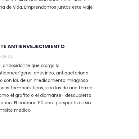
rma de vida. Emprendamos juntos este viaje.
TE ANTIENVEJECIMIENTO
5
Gustó
 antioxidante que alarga la
nticancerígeno, antivírico, antibacteriano:
no son las de un medicamento milagroso
torios farmacéuticos, sino las de una forma
mo el grafito o el diamante- descubierta
poco. El carbono 60 abre perspectivas sin
ámbito médico.