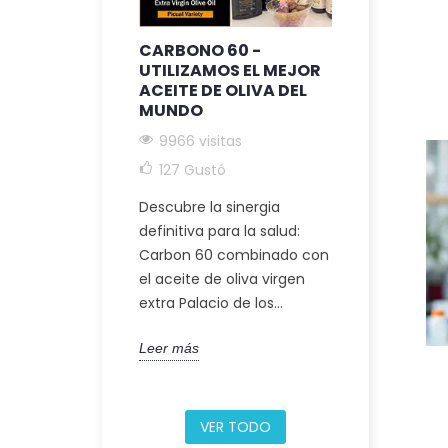
CARBONO 60 -
C60 + ACE
UTILIZAMOS EL MEJOR
VIRGEN E
ACEITE DE OLIVA DEL
9206 visi
MUNDO
117
Gustó
9966 visitas
Descubra la
127
Gustó
holística de
Descubre la sinergia
salud integr
definitiva para la salud:
Carbono 60 
Carbon 60 combinado con
oliva. Este...
el aceite de oliva virgen
extra Palacio de los...
Leer más
Leer más
VER TODO