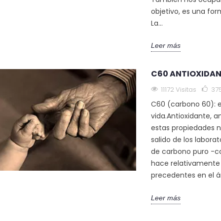
objetivo, es una fo
La...
Leer más
C60 ANTIOXIDAN
11172 Visitas
37
C60 (carbono 60): el
vida.Antioxidante, a
estas propiedades 
salido de los labora
de carbono puro -co
hace relativamente 
precedentes en el 
Leer más