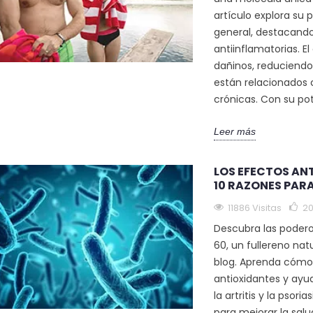
artículo explora su 
general, destacando
antiinflamatorias. El
dañinos, reduciendo 
están relacionados 
crónicas. Con su pote
Leer más
LOS EFECTOS AN
10 RAZONES PAR
11886 Visitas
20
Descubra las podero
60, un fullereno nat
blog. Aprenda cómo n
antioxidantes y ayu
la artritis y la psor
para mejorar la salud