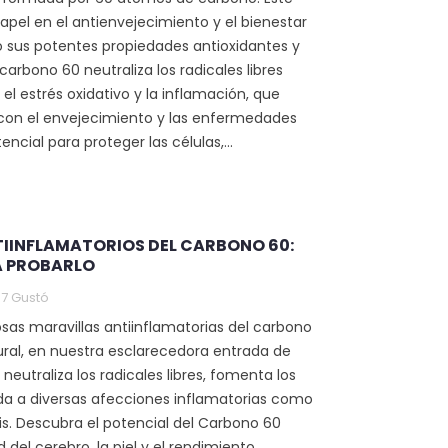
papel en el antienvejecimiento y el bienestar
 sus potentes propiedades antioxidantes y
 carbono 60 neutraliza los radicales libres
el estrés oxidativo y la inflamación, que
con el envejecimiento y las enfermedades
ncial para proteger las células,...
TIINFLAMATORIOS DEL CARBONO 60:
A PROBARLO
7
Gustó
sas maravillas antiinflamatorias del carbono
ural, en nuestra esclarecedora entrada de
eutraliza los radicales libres, fomenta los
da a diversas afecciones inflamatorias como
iasis. Descubra el potencial del Carbono 60
 del cerebro, la piel y el rendimiento