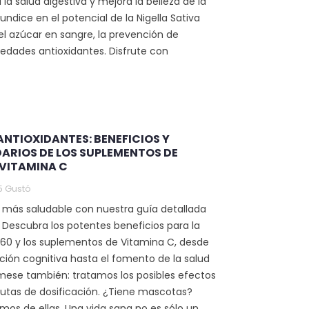
 la salud digestiva y mejora la belleza de la
ofundice en el potencial de la Nigella Sativa
el azúcar en sangre, la prevención de
iedades antioxidantes. Disfrute con
 ANTIOXIDANTES: BENEFICIOS Y
ARIOS DE LOS SUPLEMENTOS DE
VITAMINA C
5
Gustó
a más saludable con nuestra guía detallada
 Descubra los potentes beneficios para la
60 y los suplementos de Vitamina C, desde
nción cognitiva hasta el fomento de la salud
rmese también: tratamos los posibles efectos
autas de dosificación. ¿Tiene mascotas?
s de ellas. Una vida sana no es sólo un