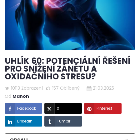
UHLÍK 60: POTENCIÁLNÍ ŘEŠENÍ
PRO SNÍŽENÍ ZÁNĚTU A
OXIDAČNÍHO STRESU?
10113 Zobrazení
157
Oblíbený
21.03.2025
Od
Manon
Facebook
X
Pinterest
LinkedIn
Tumblr