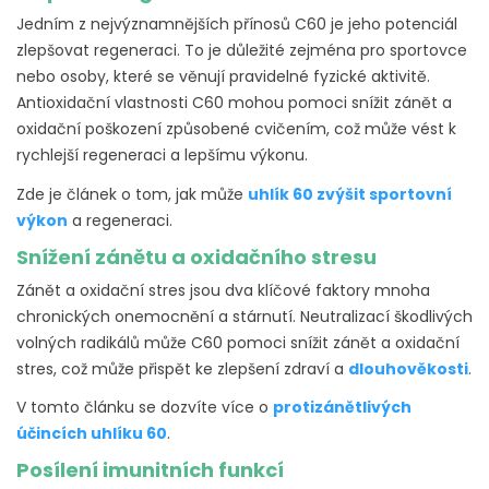
Jedním z nejvýznamnějších přínosů C60 je jeho potenciál
zlepšovat regeneraci. To je důležité zejména pro sportovce
nebo osoby, které se věnují pravidelné fyzické aktivitě.
Antioxidační vlastnosti C60 mohou pomoci snížit zánět a
oxidační poškození způsobené cvičením, což může vést k
rychlejší regeneraci a lepšímu výkonu.
Zde je článek o tom, jak může
uhlík 60 zvýšit sportovní
výkon
a regeneraci.
Snížení zánětu a oxidačního stresu
Zánět a oxidační stres jsou dva klíčové faktory mnoha
chronických onemocnění a stárnutí. Neutralizací škodlivých
volných radikálů může C60 pomoci snížit zánět a oxidační
stres, což může přispět ke zlepšení zdraví a
dlouhověkosti
.
V tomto článku se dozvíte více o
protizánětlivých
účincích uhlíku 60
.
Posílení imunitních funkcí