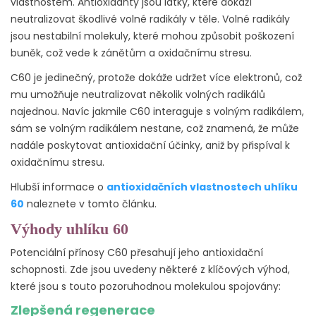
vlastnostem. Antioxidanty jsou látky, které dokáží
neutralizovat škodlivé volné radikály v těle. Volné radikály
jsou nestabilní molekuly, které mohou způsobit poškození
buněk, což vede k zánětům a oxidačnímu stresu.
C60 je jedinečný, protože dokáže udržet více elektronů, což
mu umožňuje neutralizovat několik volných radikálů
najednou. Navíc jakmile C60 interaguje s volným radikálem,
sám se volným radikálem nestane, což znamená, že může
nadále poskytovat antioxidační účinky, aniž by přispíval k
oxidačnímu stresu.
Hlubší informace o
antioxidačních vlastnostech uhlíku
60
naleznete v tomto článku.
Výhody uhlíku 60
Potenciální přínosy C60 přesahují jeho antioxidační
schopnosti. Zde jsou uvedeny některé z klíčových výhod,
které jsou s touto pozoruhodnou molekulou spojovány:
Zlepšená regenerace