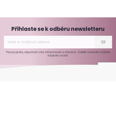
Přihlaste se k odběru newsletteru
Pouze proto, abychom vás informovali o slevách. Odběr novinek můžete
kdykoliv zrušit.
Informace
O C60-France.com