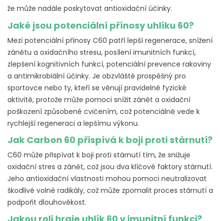
že může nadále poskytovat antioxidační účinky.
Jaké jsou potenciální přínosy uhlíku 60?
Mezi potenciální přínosy C60 patří lepší regenerace, snížení
zánětu a oxidačního stresu, posílení imunitních funkcí,
zlepšení kognitivních funkcí, potenciální prevence rakoviny
a antimikrobiální účinky. Je obzvláště prospěšný pro
sportovce nebo ty, kteří se věnují pravidelné fyzické
aktivitě, protože může pomoci snížit zánět a oxidační
poškození způsobené cvičením, což potenciálně vede k
rychlejší regeneraci a lepšímu výkonu.
Jak Carbon 60 přispívá k boji proti stárnutí?
C60 může přispívat k boji proti stárnutí tím, že snižuje
oxidační stres a zánět, což jsou dva klíčové faktory stárnutí.
Jeho antioxidační vlastnosti mohou pomoci neutralizovat
škodlivé volné radikály, což může zpomalit proces stárnutí a
podpořit dlouhověkost.
Jakou roli hraje uhlík 60 v imunitní funkci?