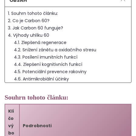
OBSAH
1. Souhrn tohoto článku:
2. Co je Carbon 60?
3. Jak Carbon 60 funguje?
4. Výhody uhlíku 60
4.1. Zlepšená regenerace
4.2. Snížení zánětu a oxidačního stresu
4.3. Posílení imunitních funkcí
4.4. Zlepšení kognitivních funkcí
4.5. Potenciální prevence rakoviny
4.6. Antimikrobiální účinky
5. Síla antioxidantů: Přínosy doplňků stravy s obsahem
uhlíku C60
Souhrn tohoto článku:
6. Porozumění antioxidantům
7. C60 a boj proti stárnutí
Klí
8. Závěr
čo
9. Často kladené otázky
vý
Podrobnosti
9.1. Jak uhlík 60 v těle funguje?
bo