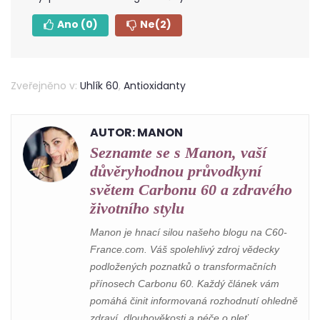
Ano
(0)
Ne
(2)
Zveřejněno v:
Uhlík 60
,
Antioxidanty
AUTOR: MANON
Seznamte se s Manon, vaší
důvěryhodnou průvodkyní
světem Carbonu 60 a zdravého
životního stylu
Manon je hnací silou našeho blogu na C60-
France.com. Váš spolehlivý zdroj vědecky
podložených poznatků o transformačních
přínosech Carbonu 60. Každý článek vám
pomáhá činit informovaná rozhodnutí ohledně
zdraví, dlouhověkosti a péče o pleť.