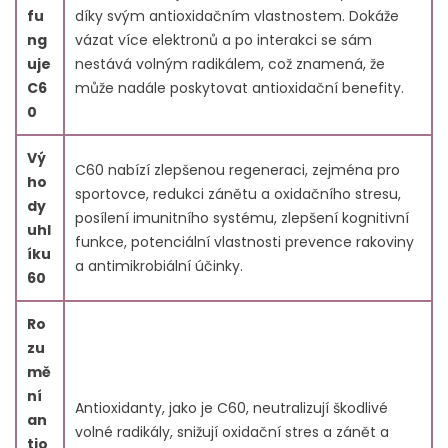
fu
díky svým antioxidačním vlastnostem. Dokáže
ng
vázat více elektronů a po interakci se sám
uje
nestává volným radikálem, což znamená, že
C6
může nadále poskytovat antioxidační benefity.
0
Vý
C60 nabízí zlepšenou regeneraci, zejména pro
ho
sportovce, redukci zánětu a oxidačního stresu,
dy
posílení imunitního systému, zlepšení kognitivní
uhl
funkce, potenciální vlastnosti prevence rakoviny
íku
a antimikrobiální účinky.
60
Ro
zu
mě
ní
Antioxidanty, jako je C60, neutralizují škodlivé
an
volné radikály, snižují oxidační stres a zánět a
tio