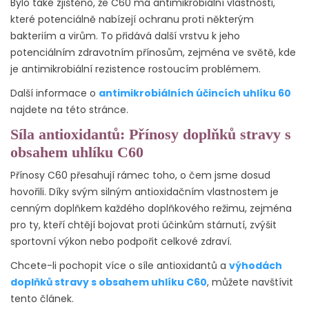
Bylo také zjištěno, že C60 má antimikrobiální vlastnosti,
které potenciálně nabízejí ochranu proti některým
bakteriím a virům. To přidává další vrstvu k jeho
potenciálním zdravotním přínosům, zejména ve světě, kde
je antimikrobiální rezistence rostoucím problémem.
Další informace o
antimikrobiálních účincích uhlíku 60
najdete na této stránce.
Síla antioxidantů: Přínosy doplňků stravy s
obsahem uhlíku C60
Přínosy C60 přesahují rámec toho, o čem jsme dosud
hovořili. Díky svým silným antioxidačním vlastnostem je
cenným doplňkem každého doplňkového režimu, zejména
pro ty, kteří chtějí bojovat proti účinkům stárnutí, zvýšit
sportovní výkon nebo podpořit celkové zdraví.
Chcete-li pochopit více o síle antioxidantů a
výhodách
doplňků stravy s obsahem uhlíku C60
, můžete navštívit
tento článek.