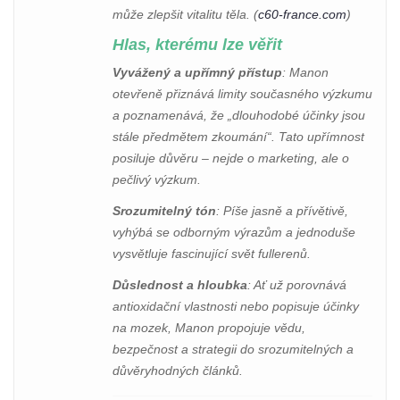
může zlepšit vitalitu těla. (
c60-france.com
)
Hlas, kterému lze věřit
Vyvážený a upřímný přístup
: Manon
otevřeně přiznává limity současného výzkumu
a poznamenává, že „dlouhodobé účinky jsou
stále předmětem zkoumání“. Tato upřímnost
posiluje důvěru – nejde o marketing, ale o
pečlivý výzkum.
Srozumitelný tón
: Píše jasně a přívětivě,
vyhýbá se odborným výrazům a jednoduše
vysvětluje fascinující svět fullerenů.
Důslednost a hloubka
: Ať už porovnává
antioxidační vlastnosti nebo popisuje účinky
na mozek, Manon propojuje vědu,
bezpečnost a strategii do srozumitelných a
důvěryhodných článků.