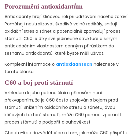
Porozumění antioxidantům
Antioxidanty hrají klíčovou roli při udržování našeho zdraví.
Pomáhají neutralizovat škodlivé volné radikály, snižují
oxidační stres a zánět a potenciálně zpomalují proces
stárnutí. C60 je díky své jedinečné struktuře a silným
antioxidačním vlastnostem cenným přírůstkem do
seznamu antioxidantů, které byste měli užívat.
Komplexní informace o
antioxidantech
naleznete v
tomto článku.
C60 a boj proti stárnutí
Vzhledem k jeho potenciálním přínosům není
překvapením, že je C60 často spojován s bojem proti
stárnutí. Snížením oxidačního stresu a zánětu, dvou
klíčových faktorů stárnutí, může C60 pomoci zpomalit
proces stárnutí a podpořit dlouhověkost.
Chcete-li se dozvědět více o tom, jak může C60 přispět k