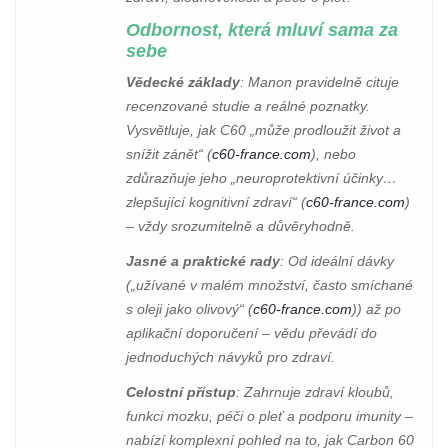
Odbornost, která mluví sama za
sebe
Vědecké základy
: Manon pravidelně cituje
recenzované studie a reálné poznatky.
Vysvětluje, jak C60 „může prodloužit život a
snížit zánět“ (
c60-france.com
), nebo
zdůrazňuje jeho „neuroprotektivní účinky…
zlepšující kognitivní zdraví“ (
c60-france.com
)
– vždy srozumitelně a důvěryhodně.
Jasné a praktické rady
: Od ideální dávky
(„užívané v malém množství, často smíchané
s oleji jako olivový“ (
c60-france.com
)) až po
aplikační doporučení – vědu převádí do
jednoduchých návyků pro zdraví.
Celostní přístup
: Zahrnuje zdraví kloubů,
funkci mozku, péči o pleť a podporu imunity –
nabízí komplexní pohled na to, jak Carbon 60