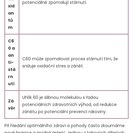
potenciálně zpomalují stárnutí.
xid
an
tů
m
C6
0 a
an
C60 může zpomalovat proces stárnutí tím, že
ti-
snižuje oxidační stres a zánět.
stá
rn
utí
Uhlík 60 je slibnou molekulou s řadou
Zá
potenciálních zdravotních výhod, od redukce
věr
zánětu po potenciální prevenci rakoviny.
Při hledání optimálního zdraví a pohody často zkoumáme
nové hranice a možná řešení. Jednou z takových slibných