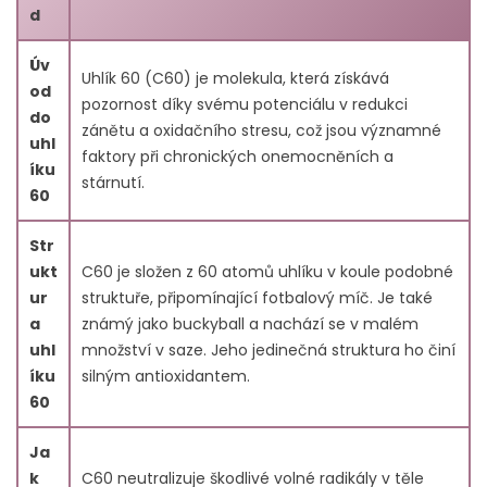
9.2. Jaké jsou potenciální přínosy uhlíku 60?
d
9.3. Jak Carbon 60 přispívá k boji proti stárnutí?
9.4. Jakou roli hraje uhlík 60 v imunitní funkci?
Úv
Uhlík 60 (C60) je molekula, která získává
9.5. Jak Carbon 60 zvyšuje sportovní výkon a
od
pozornost díky svému potenciálu v redukci
regeneraci?
do
zánětu a oxidačního stresu, což jsou významné
9.6. Jak Carbon 60 potenciálně zlepšuje kognitivní
uhl
faktory při chronických onemocněních a
funkce?
íku
stárnutí.
9.7. Jaké jsou potenciální preventivní vlastnosti uhlíku
60
60 proti rakovině?
9.8. Jaké jsou antimikrobiální vlastnosti uhlíku 60?
Str
ukt
C60 je složen z 60 atomů uhlíku v koule podobné
ur
struktuře, připomínající fotbalový míč. Je také
a
známý jako buckyball a nachází se v malém
uhl
množství v saze. Jeho jedinečná struktura ho činí
íku
silným antioxidantem.
60
Ja
k
C60 neutralizuje škodlivé volné radikály v těle