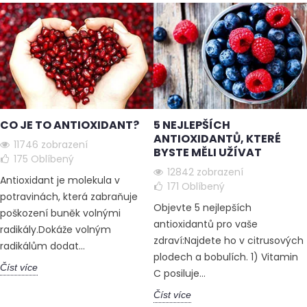
CO JE TO ANTIOXIDANT?
5 NEJLEPŠÍCH
ANTIOXIDANTŮ, KTERÉ
11746 zobrazení
BYSTE MĚLI UŽÍVAT
175
Oblíbený
12842 zobrazení
Antioxidant je molekula v
171
Oblíbený
potravinách, která zabraňuje
Objevte 5 nejlepších
poškození buněk volnými
antioxidantů pro vaše
radikály.Dokáže volným
zdraví:Najdete ho v citrusových
radikálům dodat...
plodech a bobulích. 1) Vitamin
Číst více
C posiluje...
Číst více