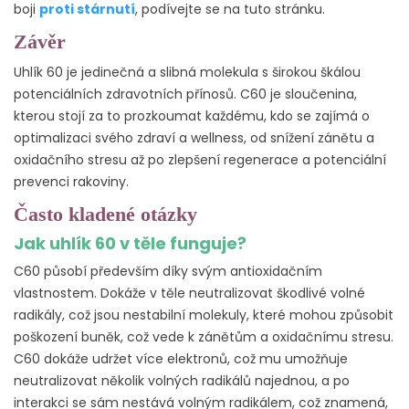
boji
proti stárnutí
, podívejte se na tuto stránku.
Závěr
Uhlík 60 je jedinečná a slibná molekula s širokou škálou
potenciálních zdravotních přínosů. C60 je sloučenina,
kterou stojí za to prozkoumat každému, kdo se zajímá o
optimalizaci svého zdraví a wellness, od snížení zánětu a
oxidačního stresu až po zlepšení regenerace a potenciální
prevenci rakoviny.
Často kladené otázky
Jak uhlík 60 v těle funguje?
C60 působí především díky svým antioxidačním
vlastnostem. Dokáže v těle neutralizovat škodlivé volné
radikály, což jsou nestabilní molekuly, které mohou způsobit
poškození buněk, což vede k zánětům a oxidačnímu stresu.
C60 dokáže udržet více elektronů, což mu umožňuje
neutralizovat několik volných radikálů najednou, a po
interakci se sám nestává volným radikálem, což znamená,