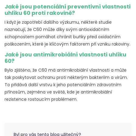
Jaké jsou potenciální preventivní vlastnosti
uhlíku 60 proti rakovině?
I když je zapotřebí dalšího výzkumu, některé studie
naznačují, že C60 může díky svým antioxidačním
schopnostem pomáhat chránit buňky před oxidačním
poškozením, které je klíčovým faktorem při vzniku rakoviny.
Jaké jsou antimikrobiální vlastnosti uhlíku
60?
Bylo zjištěno, že C60 má antimikrobiální vlastnosti a může
tak poskytovat ochranu proti některým bakteriím a virům.
To přidává další vrstvu k jeho potenciálním zdravotním
přínosům, zejména ve světě, kde je antimikrobiální
rezistence rostoucím problémem.
Byl pro vás tento blog užitečný?