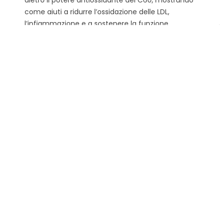
dietro il potere antiossidante del C60, mostrando
come aiuti a ridurre l’ossidazione delle LDL,
l’infiammazione e a sostenere la funzione
endoteliale — fattori chiave per prevenire
l’ostruzione delle arterie. Scopri come il C60
interagisce con le cellule immunitarie come i
macrofagi e protegge il tessuto vascolare dai...
Leggi di più