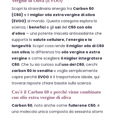
Vergine di Oliva (EVOO)
Scopri la straordinaria sinergia tra
Carbon 60
(C60)
e il
miglior olio extra vergine di oliva
(EVOO)
al mondo. Questa categoria esplora la
scienza, i
benefici
e gli
usi
del
C60 con olio
d'oliva
— una potente miscela antiossidante che
supporta la
salute cellulare, l'energia e la
longevità
. Scopri cosa rende
il miglior olio di C60
con oliva
, la differenza tra
olio vergine e extra
vergine
e come scegliere
il miglior integratore
C60
. Che tu sia curioso sull'
uso del C60
, cerchi
carbon 60 in vendita
o voglia semplicemente
capire perché
EVOO
è il trasportatore ideale, qui
troverai risposte chiare basate sulla scienza.
Cos'è il Carbon 60 e perché viene combinato
con olio extra vergine di oliva
Carbon 60
, noto anche come
fullerene C60
, è
una molecola unica composta da sessanta atomi