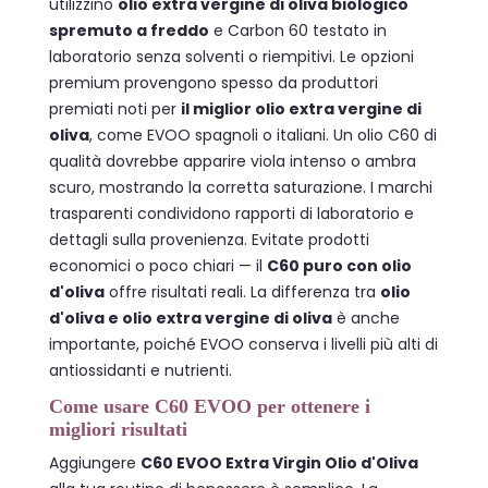
utilizzino
olio extra vergine di oliva biologico
spremuto a freddo
e Carbon 60 testato in
laboratorio senza solventi o riempitivi. Le opzioni
premium provengono spesso da produttori
premiati noti per
il miglior olio extra vergine di
oliva
, come EVOO spagnoli o italiani. Un olio C60 di
qualità dovrebbe apparire viola intenso o ambra
scuro, mostrando la corretta saturazione. I marchi
trasparenti condividono rapporti di laboratorio e
dettagli sulla provenienza. Evitate prodotti
economici o poco chiari — il
C60 puro con olio
d'oliva
offre risultati reali. La differenza tra
olio
d'oliva e olio extra vergine di oliva
è anche
importante, poiché EVOO conserva i livelli più alti di
antiossidanti e nutrienti.
Come usare C60 EVOO per ottenere i
migliori risultati
Aggiungere
C60 EVOO Extra Virgin Olio d'Oliva