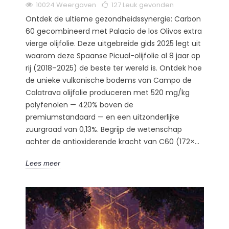
10024 Weergaven
127
Leuk gevonden
Ontdek de ultieme gezondheidssynergie: Carbon
60 gecombineerd met Palacio de los Olivos extra
vierge olijfolie. Deze uitgebreide gids 2025 legt uit
waarom deze Spaanse Picual-olijfolie al 8 jaar op
rij (2018–2025) de beste ter wereld is. Ontdek hoe
de unieke vulkanische bodems van Campo de
Calatrava olijfolie produceren met 520 mg/kg
polyfenolen — 420% boven de
premiumstandaard — en een uitzonderlijke
zuurgraad van 0,13%. Begrijp de wetenschap
achter de antioxiderende kracht van C60 (172×...
Lees meer