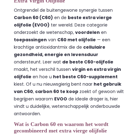
Extra Virgin Olijfolie
Ontgrendel de buitengewone synergie tussen
Carbon 60 (C60)
en de
beste extra vierge
olijfolie (EVOO)
ter wereld. Deze categorie
onderzoekt de wetenschap,
voordelen
en
toepassingen
van
C60 met olijfolie
— een
krachtige antioxidantmix die de
cellulaire
gezondheid, energie en levensduur
ondersteunt. Leer wat
de beste C60-olijfolie
maakt, het verschil tussen
virgin en extra virgin
olijfolie
en hoe u
het beste C60-supplement
kiest. Of u nu nieuwsgierig bent naar
het gebruik
van C60
,
carbon 60 te koop
zoekt of gewoon wilt
begrijpen waarom
EVOO
de ideale drager is, hier
vindt u duidelijke, wetenschappelijk onderbouwde
antwoorden.
Wat is Carbon 60 en waarom het wordt
gecombineerd met extra vierge olijfolie