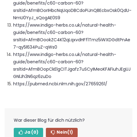
guide/benefits/c60-carbon-60?
srsltid=AfmBOorIHbcNqUqoDBCdoPiJnQBEcbxOsk0QdU-
NmU0YyJ_sQogAE0S9
https://www.indigo-herbs.co.uk/natural-health-
guide/benefits/c60-carbon-60?
srsltid=AfmBOookZC4K12qLqxvdHFf1Tmz5iWXDGdtPnAe
7-qy5l634PuZ-qWs0
https://www.indigo-herbs.co.uk/natural-health-
guide/benefits/c60-carbon-60?
srsltid=AfmBOopCkElgCITJgafz7uSCyIMeoKFAFiuhJEgUJ
GNlJh3N6qz6zuDo
https://pubmed.ncbi.nlm.nih.gov/27659261/
War dieser Blog für dich nützlich?
Ja
(0)
Nein
(1)