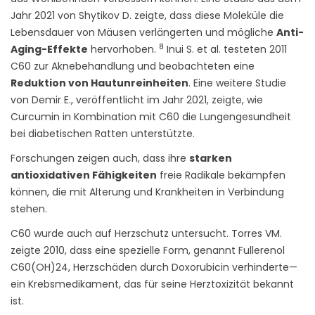
Jahr 2021 von Shytikov D. zeigte, dass diese Moleküle die
Lebensdauer von Mäusen verlängerten und mögliche
Anti-
8
Aging-Effekte
hervorhoben.
Inui S. et al. testeten 2011
C60 zur Aknebehandlung und beobachteten eine
Reduktion von Hautunreinheiten
. Eine weitere Studie
von Demir E., veröffentlicht im Jahr 2021, zeigte, wie
Curcumin in Kombination mit C60 die Lungengesundheit
bei diabetischen Ratten unterstützte.
Forschungen zeigen auch, dass ihre
starken
antioxidativen Fähigkeiten
freie Radikale bekämpfen
können, die mit Alterung und Krankheiten in Verbindung
stehen.
C60 wurde auch auf Herzschutz untersucht. Torres VM.
zeigte 2010, dass eine spezielle Form, genannt Fullerenol
C60(OH)24, Herzschäden durch Doxorubicin verhinderte—
ein Krebsmedikament, das für seine Herztoxizität bekannt
ist.