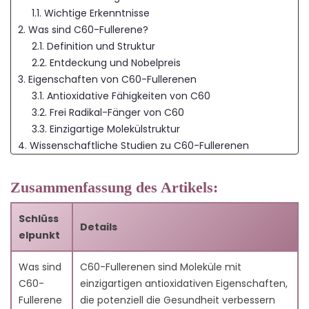
1.1. Wichtige Erkenntnisse
2. Was sind C60-Fullerene?
2.1. Definition und Struktur
2.2. Entdeckung und Nobelpreis
3. Eigenschaften von C60-Fullerenen
3.1. Antioxidative Fähigkeiten von C60
3.2. Frei Radikal-Fänger von C60
3.3. Einzigartige Molekülstruktur
4. Wissenschaftliche Studien zu C60-Fullerenen
5. Anwendungen von C60-Fullerenen
5.1. C60-Nahrungsergänzungsmittel und
Zusammenfassung des Artikels:
Gesundheitsprodukte
5.2. C60-Hautpflege und Anti-Aging-Behandlungen
Schlüss
Details
5.3. C60-Industrielle und wissenschaftliche
elpunkt
Anwendungen
6. Potenzielle gesundheitliche Vorteile von C60
Was sind
C60-Fullerenen sind Moleküle mit
6.1. C60 Unterstützt das Gleichgewicht des
C60-
einzigartigen antioxidativen Eigenschaften,
Immunsystems
Fullerene
die potenziell die Gesundheit verbessern