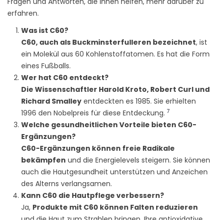
Fragen und Antworten, die Ihnen helfen, mehr darüber zu
erfahren.
Was ist C60?
C60, auch als Buckminsterfulleren bezeichnet
, ist
ein Molekül aus 60 Kohlenstoffatomen. Es hat die Form
eines Fußballs.
Wer hat C60 entdeckt?
Die Wissenschaftler Harold Kroto, Robert Curl und
Richard Smalley
entdeckten es 1985. Sie erhielten
7
1996 den Nobelpreis für diese Entdeckung.
Welche gesundheitlichen Vorteile bieten C60-
Ergänzungen?
C60-Ergänzungen können freie Radikale
bekämpfen
und die Energielevels steigern. Sie können
auch die Hautgesundheit unterstützen und Anzeichen
des Alterns verlangsamen.
Kann C60 die Hautpflege verbessern?
Ja,
Produkte mit C60 können Falten reduzieren
und die Haut zum Strahlen bringen. Ihre antioxidative