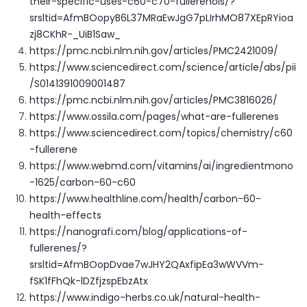
their-specific-uses-c60-c70-fullerenols/?
srsltid=AfmBOopyB6L37MRaEwJgG7pLIrhMO87XEpRYioa
zj8CKhR-_UiB1Saw_
https://pmc.ncbi.nlm.nih.gov/articles/PMC2421009/
https://www.sciencedirect.com/science/article/abs/pii
/S0141391009001487
https://pmc.ncbi.nlm.nih.gov/articles/PMC3816026/
https://www.ossila.com/pages/what-are-fullerenes
https://www.sciencedirect.com/topics/chemistry/c60
-fullerene
https://www.webmd.com/vitamins/ai/ingredientmono
-1625/carbon-60-c60
https://www.healthline.com/health/carbon-60-
health-effects
https://nanografi.com/blog/applications-of-
fullerenes/?
srsltid=AfmBOopDvae7wJHY2QAxfipEa3wWVVm-
fSK1fFhQk-lDZfjzspEbzAtx
https://www.indigo-herbs.co.uk/natural-health-