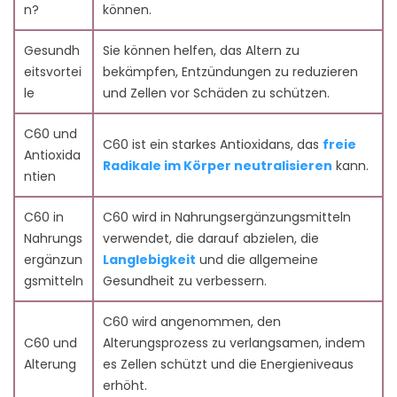
6.2. C60 Optimiert die mitochondriale Funktion
n?
können.
6.3. C60 Fördert die Vitalität der Haut und das
Haarwachstum
Gesundh
Sie können helfen, das Altern zu
6.4. C60 verbessert Energie, geistige Klarheit und
eitsvortei
bekämpfen, Entzündungen zu reduzieren
Ausdauer
le
und Zellen vor Schäden zu schützen.
7. Sicherheit, Nebenwirkungen und
Dosierungsempfehlungen
C60 und
C60 ist ein starkes Antioxidans, das
freie
7.1. Bekannte Vorsichtsmaßnahmen
Antioxida
Radikale im Körper neutralisieren
kann.
7.2. Laufende Forschung und Studien zu C60
ntien
8. FAQs zu C60-Fullerenen
9. Die Zukunft der Anti-Aging: Einblicke aus der
C60 in
C60 wird in Nahrungsergänzungsmitteln
wissenschaftlichen Forschung
Nahrungs
verwendet, die darauf abzielen, die
10. Fazit
ergänzun
Langlebigkeit
und die allgemeine
11. Referenzen
gsmitteln
Gesundheit zu verbessern.
C60 wird angenommen, den
C60 und
Alterungsprozess zu verlangsamen, indem
Alterung
es Zellen schützt und die Energieniveaus
erhöht.