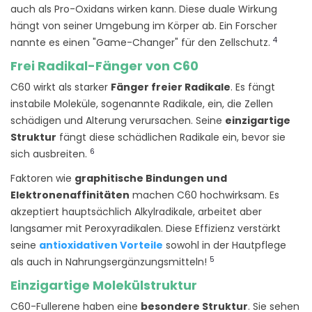
auch als Pro-Oxidans wirken kann. Diese duale Wirkung
hängt von seiner Umgebung im Körper ab. Ein Forscher
4
nannte es einen "Game-Changer" für den Zellschutz.
Frei Radikal-Fänger von C60
C60 wirkt als starker
Fänger freier Radikale
. Es fängt
instabile Moleküle, sogenannte Radikale, ein, die Zellen
schädigen und Alterung verursachen. Seine
einzigartige
Struktur
fängt diese schädlichen Radikale ein, bevor sie
6
sich ausbreiten.
Faktoren wie
graphitische Bindungen und
Elektronenaffinitäten
machen C60 hochwirksam. Es
akzeptiert hauptsächlich Alkylradikale, arbeitet aber
langsamer mit Peroxyradikalen. Diese Effizienz verstärkt
seine
antioxidativen Vorteile
sowohl in der Hautpflege
5
als auch in Nahrungsergänzungsmitteln!
Einzigartige Molekülstruktur
C60-Fullerene haben eine
besondere Struktur
. Sie sehen