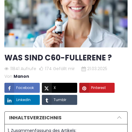
WAS SIND C60-FULLERENE ?
11841 Aufrufe
174
Gefällt mir
21.03.2025
Von
Manon
Facebook
X
Pinterest
LinkedIn
Tumblr
INHALTSVERZEICHNIS
1. Zusammenfassung des Artikels: