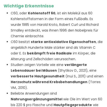
Wichtige Erkenntnisse
C60, oder
Kohlenstoff 60
, ist ein Molekül aus 60
Kohlenstoffatomen in der Form eines Fußballs. Es
wurde 1985 von Harold Kroto, Robert Curl und Richard
Smalley entdeckt, was ihnen 1996 den Nobelpreis für
Chemie einbrachte.
C60 besitzt
starke antioxidative Eigenschaften
, die
angeblich Hunderte Male stärker sind als Vitamin C
oder E. Es
bekämpft freie Radikale
im Körper, die
Alterung und Zellschäden verursachen.
Studien zeigen Vorteile wie eine
verlängerte
Lebensdauer bei Mäusen
(Shytikov D., 2021), eine
verbesserte Hautgesundheit
(Inui S., 2011) und einen
Herzschutz während Krebsbehandlungen
(Torres
VM., 2010).
Beliebte Anwendungen sind
Nahrungsergänzungsmittel
wie Öle im Wert von 60
bis 220 $ pro Flasche und
Hautpflegeprodukte
wie