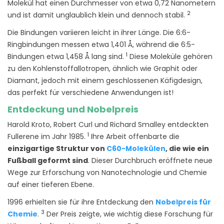
Molekül hat einen Durchmesser von etwa 0,72 Nanometern
2
und ist damit unglaublich klein und dennoch stabil.
Die Bindungen variieren leicht in ihrer Länge. Die 6:6-
Ringbindungen messen etwa 1,401 Å, während die 6:5-
1
Bindungen etwa 1,458 Å lang sind.
Diese Moleküle gehören
zu den Kohlenstoffallotropen, ähnlich wie Graphit oder
Diamant, jedoch mit einem geschlossenen Käfigdesign,
das perfekt für verschiedene Anwendungen ist!
Entdeckung und Nobelpreis
Harold Kroto, Robert Curl und Richard Smalley entdeckten
1
Fullerene im Jahr 1985.
Ihre Arbeit offenbarte die
einzigartige Struktur von
C60-Molekülen
, die wie ein
Fußball geformt sind
. Dieser Durchbruch eröffnete neue
Wege zur Erforschung von Nanotechnologie und Chemie
auf einer tieferen Ebene.
1996 erhielten sie für ihre Entdeckung den
Nobelpreis für
3
Chemie
.
Der Preis zeigte, wie wichtig diese Forschung für