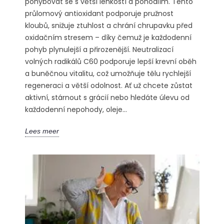
pohybovat se s větší lehkostí a pohodlím. Tento
průlomový antioxidant podporuje pružnost
kloubů, snižuje ztuhlost a chrání chrupavku před
oxidačním stresem – díky čemuž je každodenní
pohyb plynulejší a přirozenější. Neutralizací
volných radikálů C60 podporuje lepší krevní oběh
a buněčnou vitalitu, což umožňuje tělu rychlejší
regeneraci a větší odolnost. Ať už chcete zůstat
aktivní, stárnout s grácií nebo hledáte úlevu od
každodenní nepohody, oleje...
Lees meer