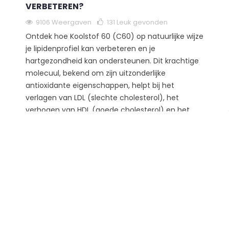
VERBETEREN?
9106 Weergaven
131
Leuk gevonden
Ontdek hoe Koolstof 60 (C60) op natuurlijke wijze
je lipidenprofiel kan verbeteren en je
hartgezondheid kan ondersteunen. Dit krachtige
molecuul, bekend om zijn uitzonderlijke
antioxidante eigenschappen, helpt bij het
verlagen van LDL (slechte cholesterol), het
verhogen van HDL (goede cholesterol) en het
bestrijden van oxidatieve stress – een belangrijke
factor bij plaquevorming en hart- en vaatziekten.
Wetenschappelijk onderbouwd en nog
effectiever in combinatie met oliën zoals olijf-
of...
Lees meer