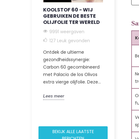
4
KOOLSTOF 60 - WIJ
C60 + EXT
GEBRUIKEN DE BESTE
OLIJFOLIE
OLIJFOLIE TER WERELD
Sa
9226 we
9991 weergaven
117
Leuk 
K
127
Leuk gevonden
Ontdek het 
5
Ontdek de ultieme
perspectief
6
B
gezondheidssynergie:
in integrati
7
Carbon 60 gecombineerd
gezondheids
Ne
met Palacio de los Olivos
Carbon 60 in o
t
extra vierge olijfolie. Deze...
Lees meer
8
O
Lees meer
f
9
V
10
sp
11
BEKIJK ALLE LAATSTE
BERICHTEN