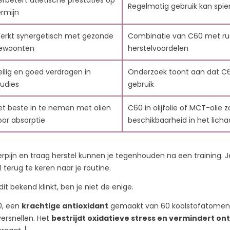
erbetert atletische prestaties op
11.2. Hoe verbetert C60 het uithoudingsvermogen en de prestat
Regelmatig gebruik kan spi
ermijn
11.3. Kan C60 ontstekingen verminderen na het sporten?
11.4. Zijn er andere antioxidanten die goed samenwerken met C
erkt synergetisch met gezonde
Combinatie van C60 met rust
11.5. Heeft het gebruik van C60 voordelen buiten spierherstel?
ewoonten
herstelvoordelen
11.6. Is voedingssuppletie nodig naast een antioxidant-rijk dieet
. Referenties
eilig en goed verdragen in
Onderzoek toont aan dat C60
tudies
gebruik
et beste in te nemen met oliën
C60 in olijfolie of MCT-olie 
oor absorptie
beschikbaarheid in het lich
erpijn en traag herstel kunnen je tegenhouden na een training. Je
ELEN VAN
DE
WAT ZIJN 
l terug te keren naar je routine.
 60-
ONTSTEKINGSREMMENDE
FULLEREN
NTEN: ANTI-
WERKING VAN CARBON
11839 we
 dit bekend klinkt, ben je niet de enige.
RING
60: 10 REDENEN OM HET
ID
TE PROBEREN
174
Leuk 
0, een
krachtige antioxidant
gemaakt van 60 koolstofatomen i
ergaven
11898 weergaven
versnellen. Het
bestrijdt oxidatieve stress en vermindert on
C60 fulleren
1