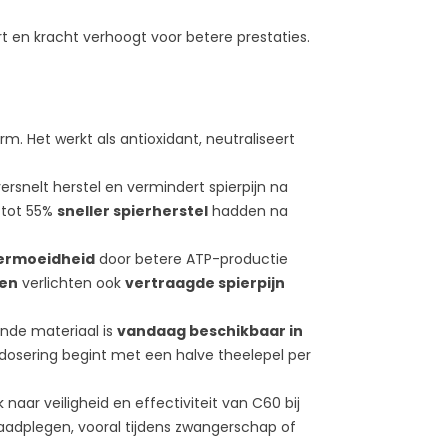
eculen die
molecuul in voedsel dat
an om hun
schade door vrije radicalen
ert en kracht verhoogt voor betere prestaties.
tioxidante
aan cellen voorkomt.Het
n, die...
kan vrije...
Lees meer
. Het werkt als antioxidant, neutraliseert
versnelt herstel en vermindert spierpijn na
 tot 55%
sneller spierherstel
hadden na
ermoeidheid
door betere ATP-productie
en
verlichten ook
vertraagde spierpijn
ende materiaal is
vandaag beschikbaar in
e dosering begint met een halve theelepel per
 naar veiligheid en effectiviteit van C60 bij
aadplegen, vooral tijdens zwangerschap of