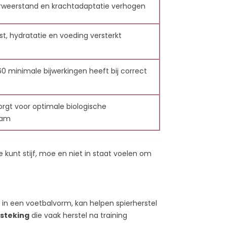
ies van atleten?
erweerstand en krachtadaptatie verhogen
60 voor spierkracht?
, hydratatie en voeding versterkt
 voor atleten?
 minimale bijwerkingen heeft bij correct
zorgt voor optimale biologische
aam
 kunt stijf, moe en niet in staat voelen om
C60-
WAT IS EEN
EN?
ANTIOXIDANT?
ergaven
11712 weergaven
gevonden
175
Leuk gevonden
n een voetbalvorm, kan helpen spierherstel
tsteking
die vaak herstel na training
en zijn
Een antioxidant is een