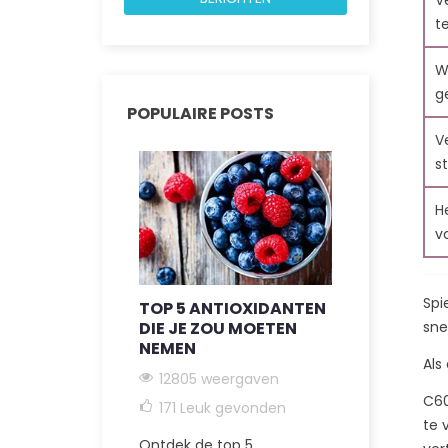
V
t
W
g
POPULAIRE POSTS
12
V
s
H
v
Spi
TOP 5 ANTIOXIDANTEN
DE VOORD
sne
DIE JE ZOU MOETEN
KOOLSTOF
NEMEN
SUPPLEME
Als
VEROUDE
12805 weergaven
GEZONDHE
C6
171
Leuk gevonden
12077 we
te 
Ontdek de top 5