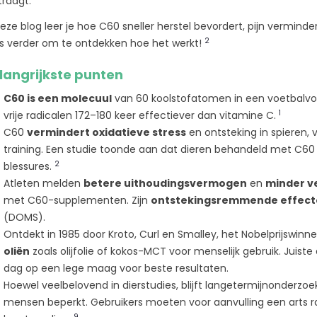
 gevonden
207
Leuk gevonden
traagt.
koolstofmol
bekend sta
ngelooflijke
Ontdek de krachtige
deze blog leer je hoe C60 sneller herstel bevordert, pijn vermind
krachtige an
2
svoordelen van
ontstekingsremmende
s verder om te ontdekken hoe het werkt!
eigenschappe
een unieke
wonderen van Carbon 60,
langrijkste punten
Lees meer
 bestaat uit
een natuurlijk fullereen, in
tomen....
onze verhelderende...
C60 is een molecuul
van 60 koolstofatomen in een voetbalvorm
1
vrije radicalen 172–180 keer effectiever dan vitamine C.
Lees meer
C60
vermindert oxidatieve stress
en ontsteking in spieren, 
training. Een studie toonde aan dat dieren behandeld met C60
2
blessures.
Atleten melden
betere uithoudingsvermogen
en
minder v
met C60-supplementen. Zijn
ontstekingsremmende effect
(DOMS).
Ontdekt in 1985 door Kroto, Curl en Smalley, het Nobelprijswinn
oliën
zoals olijfolie of kokos-MCT voor menselijk gebruik. Juist
dag op een lege maag voor beste resultaten.
Hoewel veelbelovend in dierstudies, blijft langetermijnonderzoek
mensen beperkt. Gebruikers moeten voor aanvulling een arts r
9