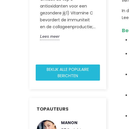
174
Leuk
ver
antioxidanten voor een
Ontdek de o
In 
gezondere jij:1) Vitamine C
gezondheid
Lee
bevordert de immuniteit
Carbon 60, 
en de collageenproductie;...
Be
molecule die
Lees meer
60 koolstofa
Lees meer
BEKIJK ALLE POPULAIRE
BERICHTEN
TOPAUTEURS
MANON