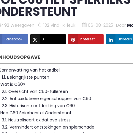
ONDERSTEUNT
8492 Weergaven
132
Vind-ik-leuk
06-08-2025
Door
M
Facebook
X
Pinterest
LinkedIn
INHOUDSOPGAVE
 Samenvatting van het artikel:
1.1. Belangrijkste punten
. Wat is C60?
2.1. Overzicht van C60-fullereen
2.2. Antioxidatieve eigenschappen van C60
2.3. Historische ontdekking van C60
. Hoe C60 Spierherstel Ondersteunt
3.1. Neutraliseert oxidatieve stress
3.2. Vermindert ontstekingen en spierschade