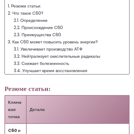
1. Резюме статьи:
2. Что такое C60?
2.1. Определение
2.2. Происхождение C60
2.3. Преимущества C60
3. Как C60 может повысить уровень энергии?
3.1. Увеличивает производство АТФ
3.2. Нейтрализует окислительные радикалы
3.3. Снижает болезненность
3.4. Улучшает время восстановления
3.5. Помогает в восстановлении после травм
4. Другие преимущества C60
Резюме статьи:
4.1. Снижает уровень тревожности
4.2. Замедляет процесс старения
Ключе
5. Улучшение спортивных результатов с C60
вая
Детали
5.1. Кейс-исследования и исследования C60 и
точка
спортивных результатов
5.2. Личные анекдоты и опыт
C60 и