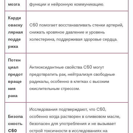
мозга
функции и нейронную коммуникацию.
Карди
оваску
C60 помогает восстанавливать стенки артерий,
лярная
снижать кровяное давление и уровень
подде
холестерина, поддерживая здоровье сердца.
ржка
Потен
циал
Антиоксидантные свойства C60 могут
предот
предотвратить рак, нейтрализуя свободные
враще
радикалы, особенно в клетках с высоким
ния
окислительным стрессом.
рака
Исследования подтверждают, что C60,
Безопа
особенно когда растворен в оливковом масле,
сность
безопасен для употребления и не вызывает
C60
острой токсичности в исследованиях на