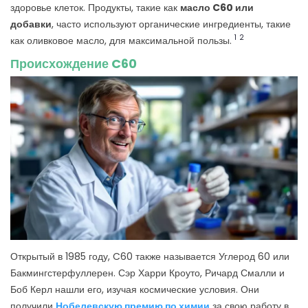
здоровье клеток. Продукты, такие как
масло C60 или
добавки
, часто используют органические ингредиенты, такие
1
2
как оливковое масло, для максимальной пользы.
Происхождение C60
Открытый в 1985 году, C60 также называется Углерод 60 или
Бакмингстерфуллерен. Сэр Харри Кроуто, Ричард Смалли и
Боб Керл нашли его, изучая космические условия. Они
получили
Нобелевскую премию по химии
за свою работу в