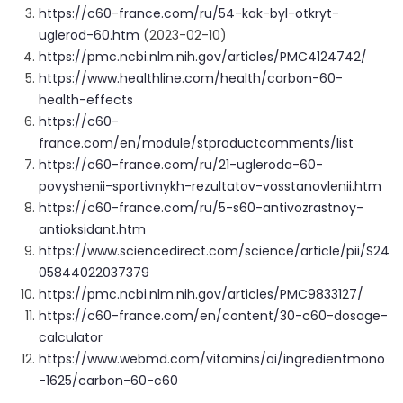
https://c60-france.com/ru/54-kak-byl-otkryt-
uglerod-60.htm
(2023-02-10)
https://pmc.ncbi.nlm.nih.gov/articles/PMC4124742/
https://www.healthline.com/health/carbon-60-
health-effects
https://c60-
france.com/en/module/stproductcomments/list
https://c60-france.com/ru/21-ugleroda-60-
povyshenii-sportivnykh-rezultatov-vosstanovlenii.htm
https://c60-france.com/ru/5-s60-antivozrastnoy-
antioksidant.htm
https://www.sciencedirect.com/science/article/pii/S24
05844022037379
https://pmc.ncbi.nlm.nih.gov/articles/PMC9833127/
https://c60-france.com/en/content/30-c60-dosage-
calculator
https://www.webmd.com/vitamins/ai/ingredientmono
-1625/carbon-60-c60