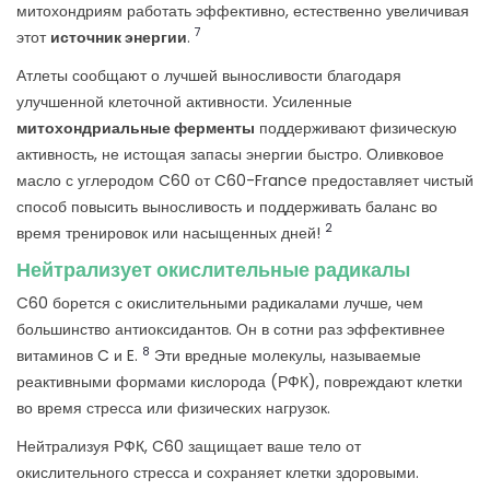
митохондриям работать эффективно, естественно увеличивая
7
этот
источник энергии
.
Атлеты сообщают о лучшей выносливости благодаря
улучшенной клеточной активности. Усиленные
митохондриальные ферменты
поддерживают физическую
активность, не истощая запасы энергии быстро. Оливковое
масло с углеродом C60 от C60-France предоставляет чистый
способ повысить выносливость и поддерживать баланс во
2
время тренировок или насыщенных дней!
Нейтрализует окислительные радикалы
C60 борется с окислительными радикалами лучше, чем
большинство антиоксидантов. Он в сотни раз эффективнее
8
витаминов C и E.
Эти вредные молекулы, называемые
реактивными формами кислорода (РФК), повреждают клетки
во время стресса или физических нагрузок.
Нейтрализуя РФК, C60 защищает ваше тело от
окислительного стресса и сохраняет клетки здоровыми.