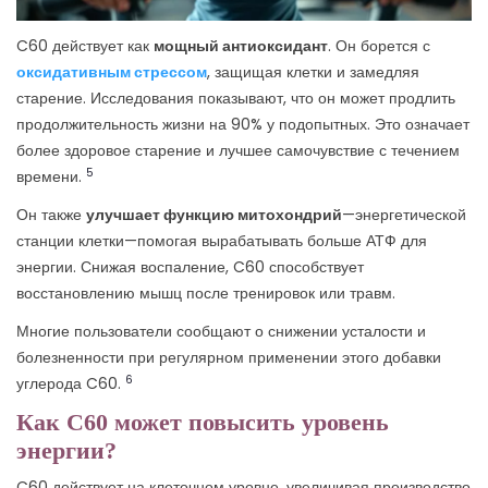
C60 действует как
мощный антиоксидант
. Он борется с
оксидативным стрессом
, защищая клетки и замедляя
старение. Исследования показывают, что он может продлить
продолжительность жизни на 90% у подопытных. Это означает
более здоровое старение и лучшее самочувствие с течением
5
времени.
Он также
улучшает функцию митохондрий
—энергетической
станции клетки—помогая вырабатывать больше АТФ для
энергии. Снижая воспаление, C60 способствует
восстановлению мышц после тренировок или травм.
Многие пользователи сообщают о снижении усталости и
болезненности при регулярном применении этого добавки
6
углерода C60.
Как C60 может повысить уровень
энергии?
C60 действует на клеточном уровне, увеличивая производство