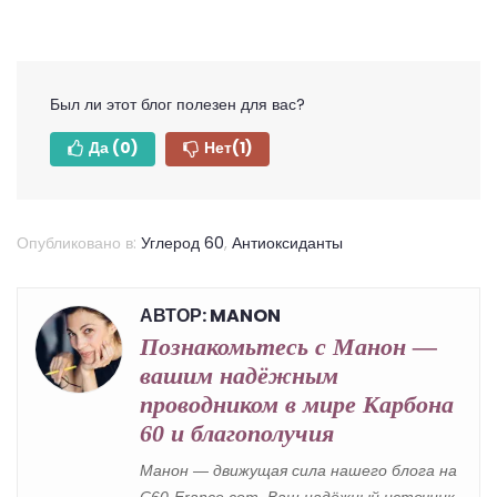
Был ли этот блог полезен для вас?
Да
(0)
Нет
(1)
Опубликовано в:
Углерод 60
,
Антиоксиданты
АВТОР: MANON
Познакомьтесь с Манон —
вашим надёжным
проводником в мире Карбона
60 и благополучия
Манон — движущая сила нашего блога на
C60-France.com. Ваш надёжный источник