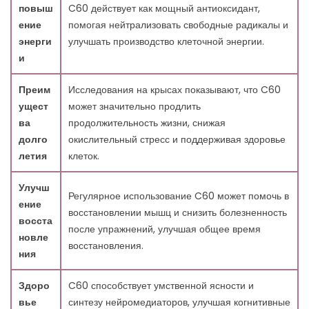
6. Как использовать C60 для энергии
повыш
C60 действует как мощный антиоксидант,
6.1. Рекомендуемые дозировки
ение
помогая нейтрализовать свободные радикалы и
7. Заключение
энерги
улучшать производство клеточной энергии.
8. Часто задаваемые вопросы
и
8.1. 1. Что такое углерод C60 и как он повышает уровень
энергии?
Преим
Исследования на крысах показывают, что C60
8.2. 2. Есть ли какие-либо полезные свойства добавок с
ущест
может значительно продлить
C60 для здоровья?
ва
продолжительность жизни, снижая
8.3. 3. Можно ли использовать C60 для ухода за кожей?
долго
окислительный стресс и поддерживая здоровье
8.4. 4. Чем добавки с витамином C отличаются от C60
летия
клеток.
для повышения энергии?
8.5. 5. Существуют ли научные доказательства
Улучш
Регулярное использование C60 может помочь в
использования углерода 60?
ение
восстановлении мышц и снизить болезненность
8.6. 6. Существуют ли риски или побочные реакции при
восста
после упражнений, улучшая общее время
использовании добавок с C60?
новле
восстановления.
8.7. Ссылки
ния
Здоро
C60 способствует умственной ясности и
вье
синтезу нейромедиаторов, улучшая когнитивные