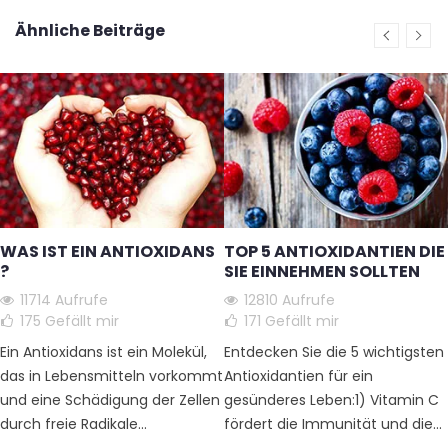
Ähnliche Beiträge
WAS IST EIN ANTIOXIDANS
TOP 5 ANTIOXIDANTIEN DIE
?
SIE EINNEHMEN SOLLTEN
11714 Aufrufe
12810 Aufrufe
175
Gefällt mir
171
Gefällt mir
Ein Antioxidans ist ein Molekül,
Entdecken Sie die 5 wichtigsten
das in Lebensmitteln vorkommt
Antioxidantien für ein
und eine Schädigung der Zellen
gesünderes Leben:1) Vitamin C
durch freie Radikale...
fördert die Immunität und die...