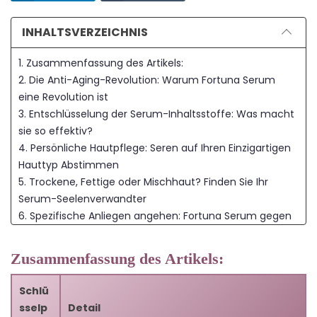
INHALTSVERZEICHNIS
1. Zusammenfassung des Artikels:
2. Die Anti-Aging-Revolution: Warum Fortuna Serum
eine Revolution ist
3. Entschlüsselung der Serum-Inhaltsstoffe: Was macht
sie so effektiv?
4. Persönliche Hautpflege: Seren auf Ihren Einzigartigen
Hauttyp Abstimmen
5. Trockene, Fettige oder Mischhaut? Finden Sie Ihr
Serum-Seelenverwandter
6. Spezifische Anliegen angehen: Fortuna Serum gegen
Falten, Flecken und mehr
7. Anwendungsmaster: Tipps zur Steigerung der
Zusammenfassung des Artikels:
Wirksamkeit Ihres Fortuna Serums
8. Fallstricke vermeiden: Häufige Fehler bei der Auswahl
Schlü
und Anwendung von Anti-Aging-Seren
sselp
Detail