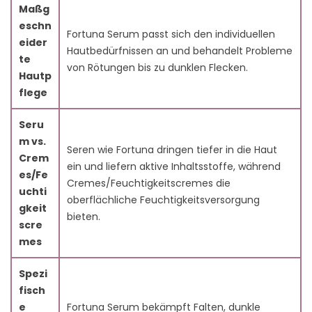
9.7. Q7: Warum ist ein Patch-Test wichtig, bevor Sie
Maßg
Fortuna Serum verwenden?
eschn
Fortuna Serum passt sich den individuellen
9.8. Q8: Wie sollte ich mein Fortuna Serum lagern?
eider
Hautbedürfnissen an und behandelt Probleme
9.9. Q9: Kann ich meine Feuchtigkeitscreme durch
te
von Rötungen bis zu dunklen Flecken.
Fortuna Serum ersetzen?
Hautp
9.10. Q10: Wie lange sollte ich warten, um Ergebnisse
flege
von Fortuna Serum zu sehen?
Seru
m vs.
Seren wie Fortuna dringen tiefer in die Haut
Crem
ein und liefern aktive Inhaltsstoffe, während
es/Fe
Cremes/Feuchtigkeitscremes die
uchti
oberflächliche Feuchtigkeitsversorgung
gkeit
bieten.
scre
mes
Spezi
fisch
e
Fortuna Serum bekämpft Falten, dunkle