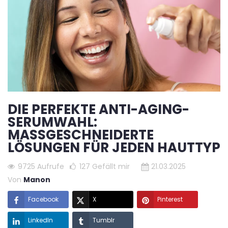
DIE PERFEKTE ANTI-AGING-
SERUMWAHL:
MASSGESCHNEIDERTE L
ÖSUNGEN FÜR JEDEN HAUTTYP
9725 Aufrufe
127
Gefällt mir
21.03.2025
Von
Manon
Facebook
X
Pinterest
LinkedIn
Tumblr