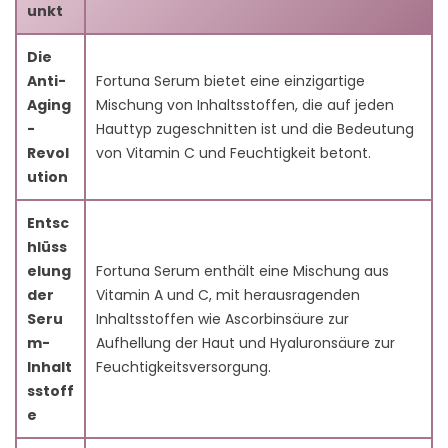
8.1. 1. Keinen Hauttest durchführen:
unkt
8.2. 2. Überladung mit Produkten:
8.3. 3. Dem Produkt nicht genügend Zeit geben:
Die
8.4. 4. Falsche Lagerung:
Anti-
Fortuna Serum bietet eine einzigartige
8.5. 6. Verwechseln von Seren mit
Aging
Mischung von Inhaltsstoffen, die auf jeden
Feuchtigkeitscremes:
-
Hauttyp zugeschnitten ist und die Bedeutung
9. Häufig gestellte Fragen
Revol
von Vitamin C und Feuchtigkeit betont.
9.1. Q1: Was unterscheidet Fortuna Serum von
ution
anderen Anti-Aging-Produkten?
9.2. Q2: Wie behandelt Fortuna Serum die Aufhellung
Entsc
der Haut?
hlüss
9.3. Q3: Was ist der Unterschied zwischen Seren und
elung
Fortuna Serum enthält eine Mischung aus
Feuchtigkeitscremes?
der
Vitamin A und C, mit herausragenden
9.4. Q4: Wie passt sich Fortuna Serum verschiedenen
Seru
Inhaltsstoffen wie Ascorbinsäure zur
Hauttypen an?
m-
Aufhellung der Haut und Hyaluronsäure zur
9.5. Q5: Kann Fortuna Serum bei Falten und dunklen
Inhalt
Feuchtigkeitsversorgung.
Flecken helfen?
sstoff
9.6. Q6: Wie sollte ich Fortuna Serum für beste
e
Ergebnisse anwenden?