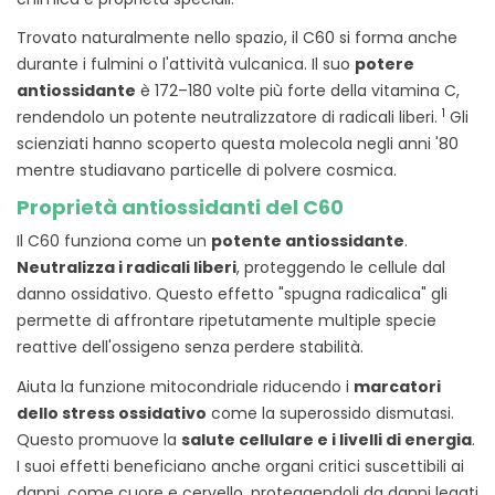
Trovato naturalmente nello spazio, il C60 si forma anche
durante i fulmini o l'attività vulcanica. Il suo
potere
antiossidante
è 172–180 volte più forte della vitamina C,
1
rendendolo un potente neutralizzatore di radicali liberi.
Gli
scienziati hanno scoperto questa molecola negli anni '80
mentre studiavano particelle di polvere cosmica.
Proprietà antiossidanti del C60
Il C60 funziona come un
potente antiossidante
.
Neutralizza i radicali liberi
, proteggendo le cellule dal
danno ossidativo. Questo effetto "spugna radicalica" gli
permette di affrontare ripetutamente multiple specie
reattive dell'ossigeno senza perdere stabilità.
Aiuta la funzione mitocondriale riducendo i
marcatori
dello stress ossidativo
come la superossido dismutasi.
Questo promuove la
salute cellulare e i livelli di energia
.
I suoi effetti beneficiano anche organi critici suscettibili ai
danni, come cuore e cervello, proteggendoli da danni legati