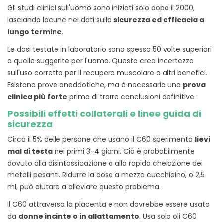
Gli studi clinici sull'uomo sono iniziati solo dopo il 2000,
lasciando lacune nei dati sulla
sicurezza ed efficacia a
lungo termine
.
Le dosi testate in laboratorio sono spesso 50 volte superiori
a quelle suggerite per l'uomo. Questo crea incertezza
sull'uso corretto per il recupero muscolare o altri benefici.
Esistono prove aneddotiche, ma è necessaria una
prova
clinica più forte
prima di trarre conclusioni definitive.
Possibili effetti collaterali e linee guida di
sicurezza
Circa il 5% delle persone che usano il C60 sperimenta
lievi
mal di testa
nei primi 3-4 giorni. Ciò è probabilmente
dovuto alla disintossicazione o alla rapida chelazione dei
metalli pesanti. Ridurre la dose a mezzo cucchiaino, o 2,5
ml, può aiutare a alleviare questo problema.
Il C60 attraversa la placenta e non dovrebbe essere usato
da
donne incinte o in allattamento
. Usa solo oli C60