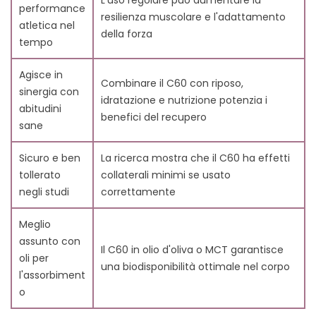
L'uso regolare può aumentare la
performance
l'esercizio?
resilienza muscolare e l'adattamento
atletica nel
11.4. Ci sono altri antiossidanti che funzionano bene
della forza
tempo
con il C60 per la forza muscolare?
11.5. L'uso del C60 ha benefici oltre il recupero
Agisce in
muscolare?
Combinare il C60 con riposo,
sinergia con
11.6. È necessaria un'integrazione nutrizionale insieme
idratazione e nutrizione potenzia i
abitudini
a una dieta ricca di antiossidanti per gli atleti?
benefici del recupero
sane
12. Riferimenti
Sicuro e ben
La ricerca mostra che il C60 ha effetti
tollerato
collaterali minimi se usato
negli studi
correttamente
Meglio
assunto con
Il C60 in olio d'oliva o MCT garantisce
oli per
una biodisponibilità ottimale nel corpo
l'assorbiment
o