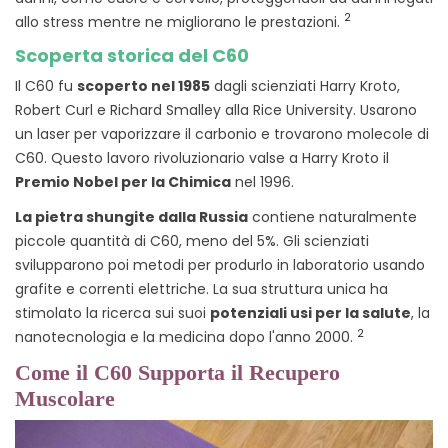
2
allo stress mentre ne migliorano le prestazioni.
Scoperta storica del C60
Il C60 fu
scoperto nel 1985
dagli scienziati Harry Kroto,
Robert Curl e Richard Smalley alla Rice University. Usarono
un laser per vaporizzare il carbonio e trovarono molecole di
C60. Questo lavoro rivoluzionario valse a Harry Kroto il
Premio Nobel per la Chimica
nel 1996.
La pietra shungite dalla Russia
contiene naturalmente
piccole quantità di C60, meno del 5%. Gli scienziati
svilupparono poi metodi per produrlo in laboratorio usando
grafite e correnti elettriche. La sua struttura unica ha
stimolato la ricerca sui suoi
potenziali usi per la salute
, la
2
nanotecnologia e la medicina dopo l'anno 2000.
Come il C60 Supporta il Recupero
Muscolare