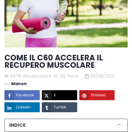
COME IL C60 ACCELERA IL
RECUPERO MUSCOLARE
8476 Visualizzazioni
132
Piace
06/08/2025
Da
Manon
Facebook
X
Pinterest
LinkedIn
Tumblr
INDICE