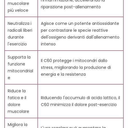
l'infiammazione, accelerando la
5. Come il C60 Supporta la Longevità e la Salute
muscolare
riparazione post-allenamento
Generale
più veloce
6. Studi Scientifici sul C60 e i Suoi Effetti
7. Come Utilizzare il C60 per il Recupero Muscolare
Neutralizza i
Agisce come un potente antiossidante
7.1. Forme comuni di integratori di C60
radicali liberi
per contrastare le specie reattive
7.2. Dosaggi e tempistiche suggeriti
durante
dell'ossigeno derivanti dall'allenamento
7.3. Scegliere l'Olio Giusto per l'Integrazione di C60
l'esercizio
intenso
8. Considerazioni Importanti
8.1. Limitazioni attuali degli studi sull'uomo
Supporta la
Il C60 protegge i mitocondri dallo
8.2. Possibili effetti collaterali e linee guida di
funzione
stress, migliorando la produzione di
sicurezza
mitocondrial
energia e la resistenza
9. C60 e i suoi Benefici
e
10. Conclusione
11. FAQ
Riduce la
11.1. Cos'è il C60 e come aiuta con il recupero
fatica e il
Riducendo l'accumulo di acido lattico, il
muscolare?
dolore
C60 minimizza il dolore post-esercizio
11.2. Come migliora il C60 la resistenza e le prestazioni
muscolare
negli atleti?
Migliora la
11.3. Il C60 può ridurre l'infiammazione dopo