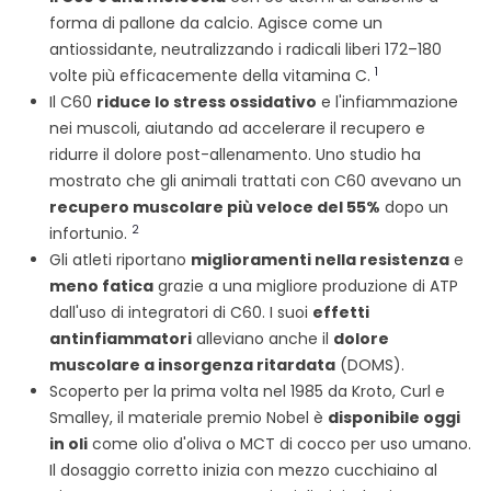
forma di pallone da calcio. Agisce come un
antiossidante, neutralizzando i radicali liberi 172–180
1
volte più efficacemente della vitamina C.
Il C60
riduce lo stress ossidativo
e l'infiammazione
nei muscoli, aiutando ad accelerare il recupero e
ridurre il dolore post-allenamento. Uno studio ha
mostrato che gli animali trattati con C60 avevano un
recupero muscolare più veloce del 55%
dopo un
2
infortunio.
Gli atleti riportano
miglioramenti nella resistenza
e
meno fatica
grazie a una migliore produzione di ATP
dall'uso di integratori di C60. I suoi
effetti
antinfiammatori
alleviano anche il
dolore
muscolare a insorgenza ritardata
(DOMS).
Scoperto per la prima volta nel 1985 da Kroto, Curl e
Smalley, il materiale premio Nobel è
disponibile oggi
in oli
come olio d'oliva o MCT di cocco per uso umano.
Il dosaggio corretto inizia con mezzo cucchiaino al