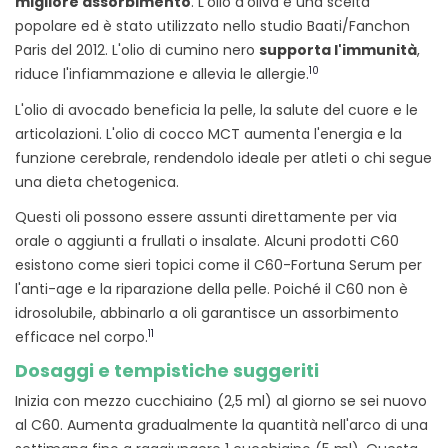
migliore assorbimento
. L'olio d'oliva è una scelta
popolare ed è stato utilizzato nello studio Baati/Fanchon
Paris del 2012. L'olio di cumino nero
supporta l'immunità
,
10
riduce l'infiammazione e allevia le allergie.
L'olio di avocado beneficia la pelle, la salute del cuore e le
articolazioni. L'olio di cocco MCT aumenta l'energia e la
funzione cerebrale, rendendolo ideale per atleti o chi segue
una dieta chetogenica.
Questi oli possono essere assunti direttamente per via
orale o aggiunti a frullati o insalate. Alcuni prodotti C60
esistono come sieri topici come il C60-Fortuna Serum per
l'anti-age e la riparazione della pelle. Poiché il C60 non è
idrosolubile, abbinarlo a oli garantisce un assorbimento
11
efficace nel corpo.
Dosaggi e tempistiche suggeriti
Inizia con mezzo cucchiaino (2,5 ml) al giorno se sei nuovo
al C60. Aumenta gradualmente la quantità nell'arco di una