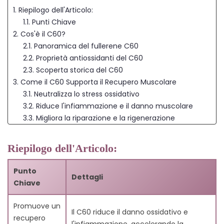
1. Riepilogo dell'Articolo:
1.1. Punti Chiave
2. Cos'è il C60?
2.1. Panoramica del fullerene C60
2.2. Proprietà antiossidanti del C60
2.3. Scoperta storica del C60
3. Come il C60 Supporta il Recupero Muscolare
3.1. Neutralizza lo stress ossidativo
3.2. Riduce l'infiammazione e il danno muscolare
3.3. Migliora la riparazione e la rigenerazione
muscolare
4. Vantaggi Principali del C60 per gli Atleti
Riepilogo dell'Articolo:
4.1. Tempo di recupero più veloce dopo gli
allenamenti
Punto
Dettagli
4.2. Riduzione del dolore muscolare
Chiave
4.3. Miglioramento della resistenza e della
performance
Promuove un
Il C60 riduce il danno ossidativo e
4.4. Protezione contro la fatica muscolare
recupero