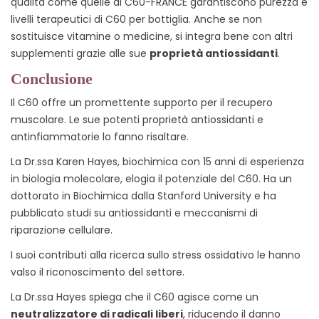
qualità come quelle di C60-FRANCE garantiscono purezza e
livelli terapeutici di C60 per bottiglia. Anche se non
sostituisce vitamine o medicine, si integra bene con altri
supplementi grazie alle sue
proprietà antiossidanti
.
Conclusione
Il C60 offre un promettente supporto per il recupero
muscolare. Le sue potenti proprietà antiossidanti e
antinfiammatorie lo fanno risaltare.
La Dr.ssa Karen Hayes, biochimica con 15 anni di esperienza
in biologia molecolare, elogia il potenziale del C60. Ha un
dottorato in Biochimica dalla Stanford University e ha
pubblicato studi su antiossidanti e meccanismi di
riparazione cellulare.
I suoi contributi alla ricerca sullo stress ossidativo le hanno
valso il riconoscimento del settore.
La Dr.ssa Hayes spiega che il C60 agisce come un
neutralizzatore di radicali liberi
, riducendo il danno