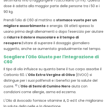
settimana fino a raggiungere 1 cucchiaino (5 ml). Questa
dose è adatta alla maggior parte delle persone tra i 50 e i
90 kg.
Prendi l'olio di C60 al mattino a
stomaco vuoto per un
migliore assorbimento
e energia. Gli atleti spesso lo
usano prima degli allenamenti o dopo l'esercizio per aiutare
a
ridurre il dolore muscolare e il tempo di
recupero
.
Evitare di superare il dosaggio giornaliero
suggerito, anche se aumentato gradualmente nel tempo.
Scegliere l'Olio Giusto per l'Integrazione di
C60
Il tipo di olio influisce su quanto bene il tuo corpo assorbe il
Carbonio 60. L'
Olio Extra Vergine di Oliva
(EVOO) si
distingue per i suoi polifenoli e i benefici per la salute del
10
cuore.
L'
Olio di Semi di Cumino Nero
aiuta con
condizioni come allergie, asma ed eczema.
L'Olio di Avocado fornisce vitamine A, D ed E che migliorano
la salute della pelle e la digestione.