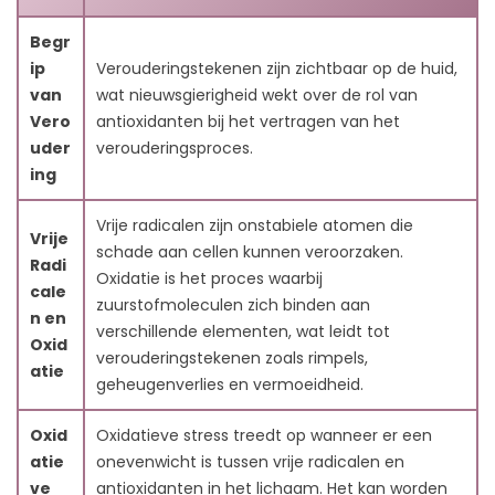
7. Conclusie: Antioxidanten omarmen voor een
gezonder leven
Begr
8. FAQs:
ip
Verouderingstekenen zijn zichtbaar op de huid,
8.1. Wat zijn enkele gewone voedingsmiddelen die rijk
van
wat nieuwsgierigheid wekt over de rol van
zijn aan antioxidanten?
Vero
antioxidanten bij het vertragen van het
8.2. Hoe beïnvloeden antioxidanten het metabolisme
uder
verouderingsproces.
en de enzymfunctie in het lichaam?
ing
8.3. Wat is de rol van antioxidanten bij het voorkomen
van hart- en vaatziekten?
Vrije radicalen zijn onstabiele atomen die
Vrije
8.4. Hoe dragen antioxidanten zoals selenium en
schade aan cellen kunnen veroorzaken.
Radi
tocoferol bij aan de algehele gezondheid?
Oxidatie is het proces waarbij
cale
8.5. Hoe kan het opnemen van antioxidanten in mijn
zuurstofmoleculen zich binden aan
n en
dieet mijn gezondheid verbeteren?
verschillende elementen, wat leidt tot
Oxid
9. Ben je klaar om je beter te voelen en gezond te
verouderingstekenen zoals rimpels,
atie
blijven ?
geheugenverlies en vermoeidheid.
9.1. C60 oliën uit Frankrijk zijn er om je een snelle
boost te geven naar een beter, gezonder leven.
Oxid
Oxidatieve stress treedt op wanneer er een
atie
onevenwicht is tussen vrije radicalen en
ve
antioxidanten in het lichaam. Het kan worden