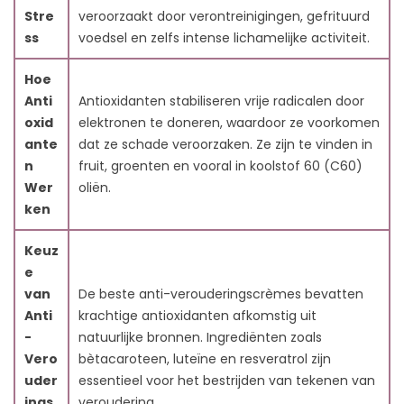
Stre
veroorzaakt door verontreinigingen, gefrituurd
ss
voedsel en zelfs intense lichamelijke activiteit.
Hoe
Anti
Antioxidanten stabiliseren vrije radicalen door
oxid
elektronen te doneren, waardoor ze voorkomen
ante
dat ze schade veroorzaken. Ze zijn te vinden in
n
fruit, groenten en vooral in koolstof 60 (C60)
Wer
oliën.
ken
Keuz
e
van
De beste anti-verouderingscrèmes bevatten
Anti
krachtige antioxidanten afkomstig uit
-
natuurlijke bronnen. Ingrediënten zoals
Vero
bètacaroteen, luteïne en resveratrol zijn
uder
essentieel voor het bestrijden van tekenen van
ings
veroudering.