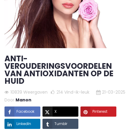
ANTI-
VEROUDERINGSVOORDELEN
VAN ANTIOXIDANTEN OP DE
HUID
10839 Weergaven
214
Vind-ik-leuk
21-03-2025
Door
Manon
Facebook
X
Pinterest
LinkedIn
Tumblr