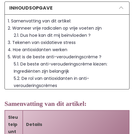
INHOUDSOPGAVE
1. Samenvatting van dit artikel:
2. Wanneer vrije radicalen op vrije voeten zijn
2.1. Dus hoe kan dit mij beïnvloeden ?
3. Tekenen van oxidatieve stress
4. Hoe antioxidanten werken
5. Wat is de beste anti-verouderingscrème ?
5.1. De beste anti-verouderingscrème kiezen:
Ingrediënten zijn belangrijk
5.2. De rol van antioxidanten in anti-
verouderingscrèmes
6. De kracht van antioxidanten in voedingsmiddelen en
hun rol in de gezondheid
Samenvatting van dit artikel:
6.1. De kracht van antioxidanten in voedingsmiddelen
benutten
Sleu
6.2. De invloed van antioxidanten op gezondheid en
telp
Details
ziekte
unt