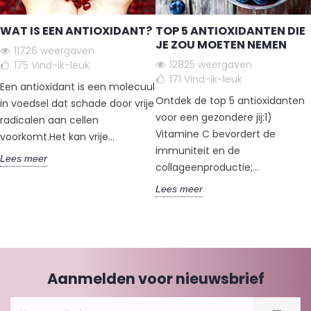
WAT IS EEN ANTIOXIDANT?
TOP 5 ANTIOXIDANTEN DIE
JE ZOU MOETEN NEMEN
11726 weergaven
12825 weergaven
175
Vind-ik-leuk
171
Vind-ik-leuk
Een antioxidant is een molecuul
Ontdek de top 5 antioxidanten
in voedsel dat schade door vrije
voor een gezondere jij:1)
radicalen aan cellen
Vitamine C bevordert de
voorkomt.Het kan vrije...
immuniteit en de
Lees meer
collageenproductie;...
Lees meer
Aanmelden voor nieuwsbrief