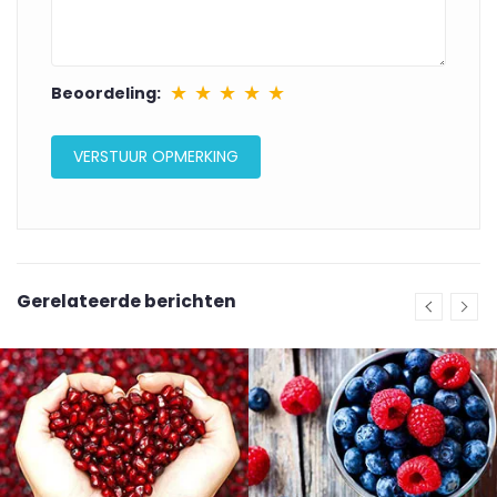
★
★
★
★
★
Beoordeling:
Gerelateerde berichten