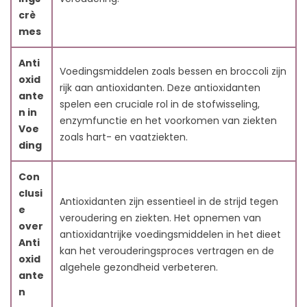
crè
mes
Anti
Voedingsmiddelen zoals bessen en broccoli zijn
oxid
rijk aan antioxidanten. Deze antioxidanten
ante
spelen een cruciale rol in de stofwisseling,
n in
enzymfunctie en het voorkomen van ziekten
Voe
zoals hart- en vaatziekten.
ding
Con
clusi
Antioxidanten zijn essentieel in de strijd tegen
e
veroudering en ziekten. Het opnemen van
over
antioxidantrijke voedingsmiddelen in het dieet
Anti
kan het verouderingsproces vertragen en de
oxid
algehele gezondheid verbeteren.
ante
n