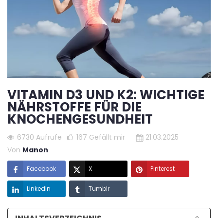
VITAMIN D3 UND K2: WICHTIGE
NÄHRSTOFFE FÜR DIE
KNOCHENGESUNDHEIT
6730 Aufrufe
167
Gefällt mir
21.03.2025
Von
Manon
Facebook
X
Pinterest
LinkedIn
Tumblr