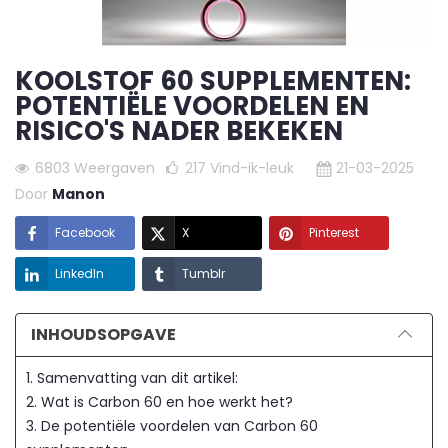
KOOLSTOF 60 SUPPLEMENTEN:
POTENTIËLE VOORDELEN EN
RISICO'S NADER BEKEKEN
6803 Weergaven
217
Vind-ik-leuk
21-03-2025
Door
Manon
Facebook
X
Pinterest
LinkedIn
Tumblr
INHOUDSOPGAVE
1. Samenvatting van dit artikel:
2. Wat is Carbon 60 en hoe werkt het?
3. De potentiële voordelen van Carbon 60