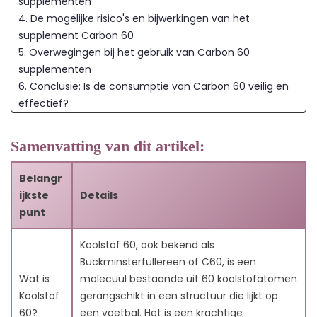
supplementen
4. De mogelijke risico's en bijwerkingen van het
supplement Carbon 60
5. Overwegingen bij het gebruik van Carbon 60
supplementen
6. Conclusie: Is de consumptie van Carbon 60 veilig en
effectief?
7. Veelgestelde vragen
7.1. V1: Wat is Carbon 60?
Samenvatting van dit artikel:
7.2. V2: Hoe werkt Carbon 60 als antioxidant?
7.3. V3: Wat zijn mogelijke gezondheidsvoordelen van
Belangr
Carbon 60?
ijkste
Details
7.4. V4: Zijn er bijwerkingen van Carbon 60-
punt
supplementen?
7.5. V5: Is het veilig om Carbon 60-supplementen te
Koolstof 60, ook bekend als
nemen?
Buckminsterfullereen of C60, is een
7.6. V6: Hoe kies ik een Carbon 60-supplement?
Wat is
molecuul bestaande uit 60 koolstofatomen
7.7. V7: Kan Carbon 60 de levensverwachting
Koolstof
gerangschikt in een structuur die lijkt op
verlengen?
60?
een voetbal. Het is een krachtige