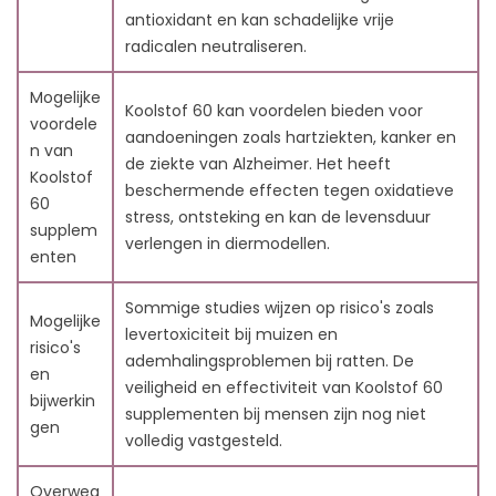
7.8. V8: Wie heeft Carbon 60 ontdekt?
antioxidant en kan schadelijke vrije
7.9. V9: Waarom is het vernoemd naar Richard
radicalen neutraliseren.
Buckminster Fuller?
7.10. V10: Kan Carbon 60 interageren met andere
Mogelijke
Koolstof 60 kan voordelen bieden voor
medicijnen?
voordele
aandoeningen zoals hartziekten, kanker en
n van
de ziekte van Alzheimer. Het heeft
Koolstof
beschermende effecten tegen oxidatieve
60
stress, ontsteking en kan de levensduur
supplem
verlengen in diermodellen.
enten
Sommige studies wijzen op risico's zoals
Mogelijke
levertoxiciteit bij muizen en
risico's
ademhalingsproblemen bij ratten. De
en
veiligheid en effectiviteit van Koolstof 60
bijwerkin
supplementen bij mensen zijn nog niet
gen
volledig vastgesteld.
Overweg