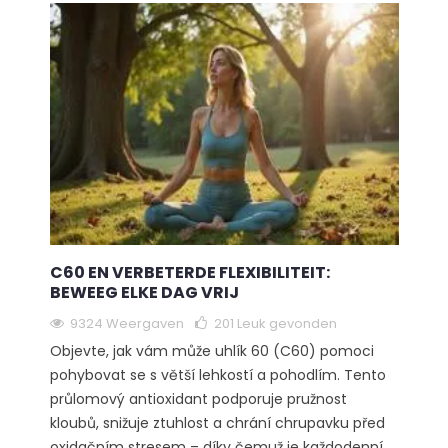
C60 EN VERBETERDE FLEXIBILITEIT:
BEWEEG ELKE DAG VRIJ
9324 Weergaven
201
Leuk gevonden
Objevte, jak vám může uhlík 60 (C60) pomoci
pohybovat se s větší lehkostí a pohodlím. Tento
průlomový antioxidant podporuje pružnost
kloubů, snižuje ztuhlost a chrání chrupavku před
oxidačním stresem – díky čemuž je každodenní