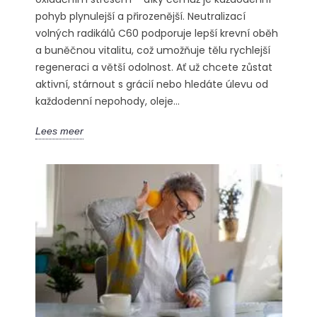
pohyb plynulejší a přirozenější. Neutralizací
volných radikálů C60 podporuje lepší krevní oběh
a buněčnou vitalitu, což umožňuje tělu rychlejší
regeneraci a větší odolnost. Ať už chcete zůstat
aktivní, stárnout s grácií nebo hledáte úlevu od
každodenní nepohody, oleje...
Lees meer