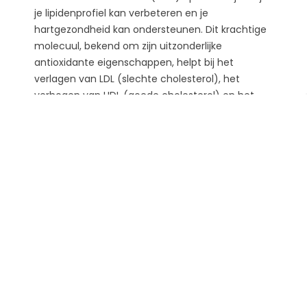
je lipidenprofiel kan verbeteren en je
hartgezondheid kan ondersteunen. Dit krachtige
molecuul, bekend om zijn uitzonderlijke
antioxidante eigenschappen, helpt bij het
verlagen van LDL (slechte cholesterol), het
verhogen van HDL (goede cholesterol) en het
bestrijden van oxidatieve stress – een belangrijke
factor bij plaquevorming en hart- en vaatziekten.
Wetenschappelijk onderbouwd en nog
effectiever in combinatie met oliën zoals olijf-
of...
Lees meer