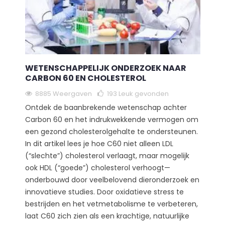
WETENSCHAPPELIJK ONDERZOEK NAAR
CARBON 60 EN CHOLESTEROL
8885 Weergaven
193
Leuk gevonden
Ontdek de baanbrekende wetenschap achter
Carbon 60 en het indrukwekkende vermogen om
een gezond cholesterolgehalte te ondersteunen.
In dit artikel lees je hoe C60 niet alleen LDL
(“slechte”) cholesterol verlaagt, maar mogelijk
ook HDL (“goede”) cholesterol verhoogt—
onderbouwd door veelbelovend dieronderzoek en
innovatieve studies. Door oxidatieve stress te
bestrijden en het vetmetabolisme te verbeteren,
laat C60 zich zien als een krachtige, natuurlijke