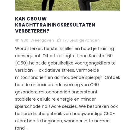
KAN C60 UW
KRACHTTRAININGSRESULTATEN
VERBETEREN?
9301 Weergaven
170
Leuk gevonden
Word sterker, herstel sneller en houd je training
consequent. Dit artikel legt uit hoe Koolstof 60
(C60) helpt de gebruikelijke voortgangskillers te
verslaan — oxidatieve stress, vermoeide
mitochondriën en aanhoudende spierpijn. Ontdek
hoe de antioxiderende werking van C60
gezondere mitochondriën ondersteunt,
stabielere cellulaire energie en minder
spierschade na zware sessies. We bespreken ook
het praktische gebruik van hoogwaardige C60-
oliën: hoe te beginnen, wanneer in te nemen
rond...