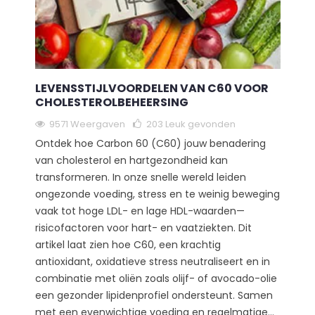
LEVENSSTIJLVOORDELEN VAN C60 VOOR
CHOLESTEROLBEHEERSING
9571 Weergaven
203
Leuk gevonden
Ontdek hoe Carbon 60 (C60) jouw benadering
van cholesterol en hartgezondheid kan
transformeren. In onze snelle wereld leiden
ongezonde voeding, stress en te weinig beweging
vaak tot hoge LDL- en lage HDL-waarden—
risicofactoren voor hart- en vaatziekten. Dit
artikel laat zien hoe C60, een krachtig
antioxidant, oxidatieve stress neutraliseert en in
combinatie met oliën zoals olijf- of avocado-olie
een gezonder lipidenprofiel ondersteunt. Samen
met een evenwichtige voeding en regelmatige...